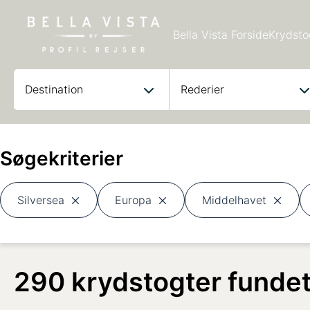
Bella Vista Forside
Krydstog
Destination
Rederier
Søgekriterier
Silversea
Europa
Middelhavet
290 krydstogter funde