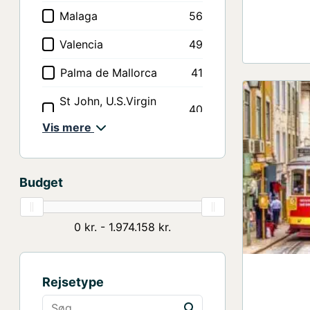
Stockholm
8
Malaga
56
Southampton
6
Valencia
49
Montreal
5
Palma de Mallorca
41
Singapore
2
St John, U.S.Virgin
40
Islands
Malaga
2
Vis mere
Dubrovnik
39
Malta
1
St. Kitts
37
Budget
Athen (Lavrion)
1
Cadiz
37
Dakar
1
0
kr
. - 1.974.158
kr
.
Livorno
36
Bayonne, USA
1
Split
31
Rejsetype
Malta
30