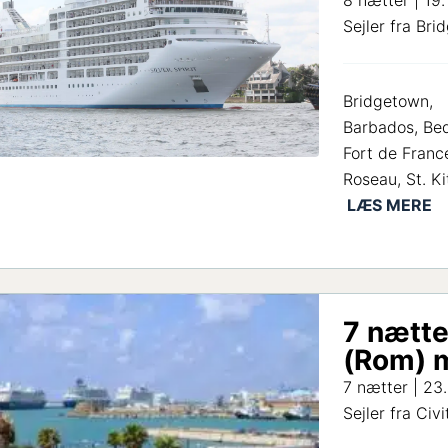
8 nætter | 19.
Sejler fra Br
Bridgetown,
Barbados, Beq
Fort de Franc
Roseau, St. Ki
7 nætte
(Rom) m
7 nætter | 23
Sejler fra Civ