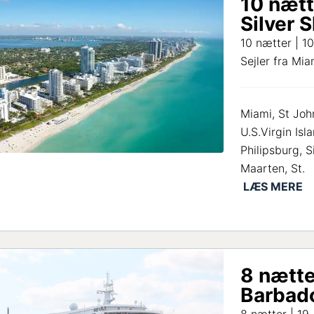
10 nætt
Silver 
10 nætter | 1
Sejler fra Mia
Miami, St Joh
U.S.Virgin Isl
Philipsburg, S
Maarten, St.
8 nætte
Barbado