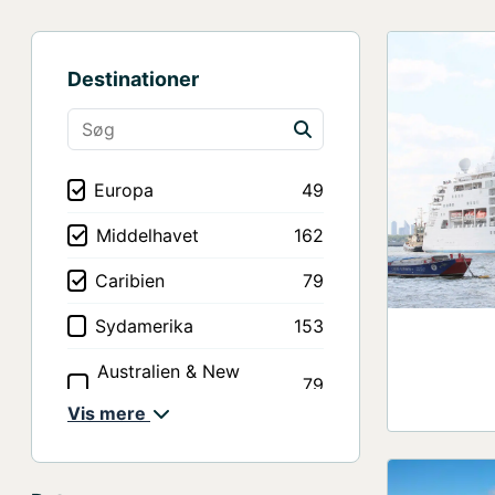
Destinationer
Europa
49
Middelhavet
162
Caribien
79
Sydamerika
153
Australien & New
79
Zealand
Vis mere
Asien & Det Indiske
65
Ocean