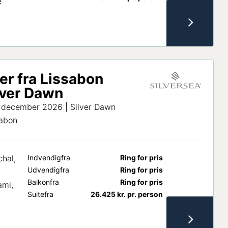
e
er fra Lissabon
lver Dawn
. december 2026 | Silver Dawn
sabon
chal,
Indvendig
fra
Ring for pris
Udvendig
fra
Ring for pris
Balkon
fra
Ring for pris
ami,
Suite
fra
26.425
kr.
pr. person