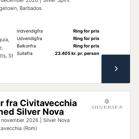
 december 2026 | Silver Spirit
idgetown, Barbados
Indvendig
fra
Ring for pris
Udvendig
fra
Ring for pris
uia,
Balkon
fra
Ring for pris
e,
Suite
fra
23.405
kr.
pr. person
tts, St
r fra Civitavecchia
ed Silver Nova
. november 2026 | Silver Nova
itavecchia (Rom)