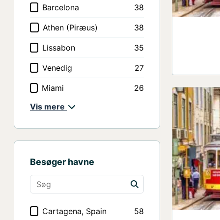
Barcelona
38
Athen (Piræus)
38
Lissabon
35
Venedig
27
Miami
26
Vis mere
Civitavecchia (Rom)
24
Bridgetown, Barbados
21
København
15
Besøger havne
San Juan, Puerto Rico
15
Monaco
13
Villefrance (Nice)
11
Cartagena, Spain
58