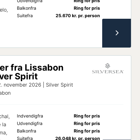
Udvendig
fra
Ring for pris
Balkon
fra
Ring for pris
elo,
Suite
fra
25.670
kr.
pr. person
er fra Lissabon
ver Spirit
. november 2026 | Silver Spirit
sabon
chal,
Indvendig
fra
Ring for pris
Udvendig
fra
Ring for pris
 la
Balkon
fra
Ring for pris
ma,
Suite
fra
26.048
kr.
pr. person