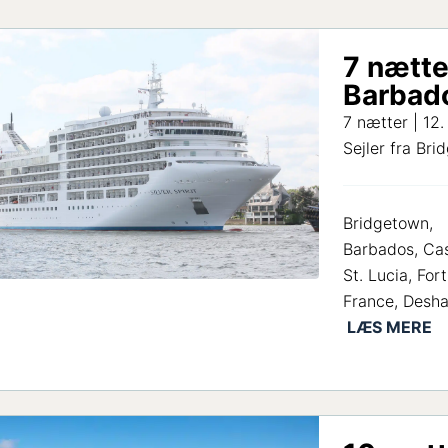
7 nætte
Barbado
7 nætter | 12.
Sejler fra Br
Bridgetown,
Barbados, Cas
St. Lucia, For
France, Desha