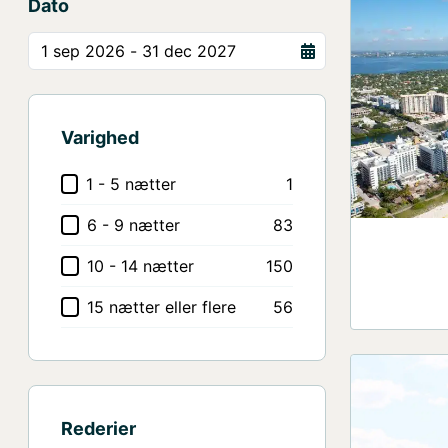
Dato
Antarktis
56
Arktis
48
Alaska
41
Varighed
Mellemamerika
29
Stillehavet
29
1 - 5 nætter
1
Transatlantisk
21
6 - 9 nætter
83
De Britiske Øer
19
10 - 14 nætter
150
Nordamerika
13
15 nætter eller flere
56
Afrika
8
Asia
7
Rederier
Iberiske halvø
6