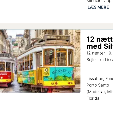
Mindelo, Cap
12 nætt
med Si
12 nætter | 9
Sejler fra Lis
Lissabon, Fun
Porto Santo
(Madeira), Mi
Florida