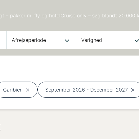
t – pakker m. fly og hotel
Cruise only – søg blandt 20.000 
Afrejseperiode
Varighed
Caribien
September 2026 - December 2027
t