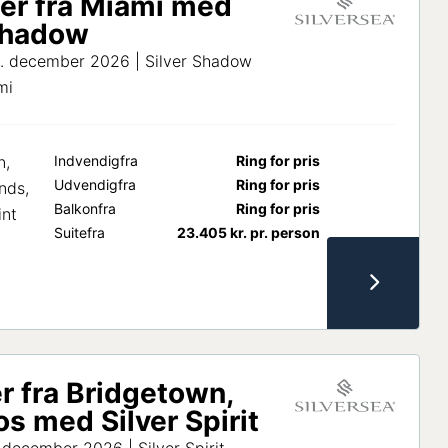
er fra Miami med
Shadow
0. december 2026 | Silver Shadow
mi
n,
Indvendig
fra
Ring for pris
Udvendig
fra
Ring for pris
ands,
Balkon
fra
Ring for pris
int
Suite
fra
23.405
kr.
pr. person
r fra Bridgetown,
s med Silver Spirit