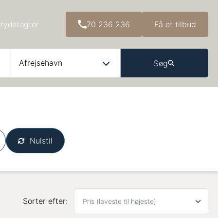
krydstogter
70 236 236
Få et tilbud
Afrejsehavn
Søg
Nulstil
Sorter efter: