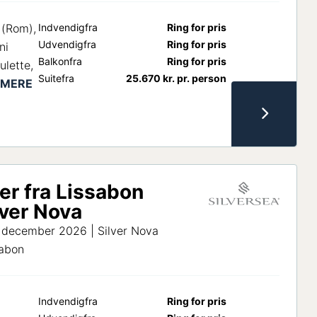
 (Rom),
Indvendig
fra
Ring for pris
Udvendig
fra
Ring for pris
ni
Balkon
fra
Ring for pris
ulette,
Suite
fra
25.670
kr.
pr. person
er fra Lissabon
ver Nova
. december 2026 | Silver Nova
sabon
Indvendig
fra
Ring for pris