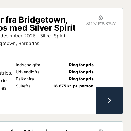
r fra Bridgetown,
s med Silver Spirit
 december 2026 | Silver Spirit
idgetown, Barbados
Indvendig
fra
Ring for pris
Udvendig
fra
Ring for pris
tries,
Balkon
fra
Ring for pris
t de
Suite
fra
18.875
kr.
pr. person
ies,