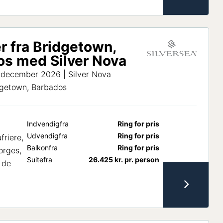
r fra Bridgetown,
s med Silver Nova
. december 2026 | Silver Nova
idgetown, Barbados
Indvendig
fra
Ring for pris
Udvendig
fra
Ring for pris
friere,
Balkon
fra
Ring for pris
orges,
Suite
fra
26.425
kr.
pr. person
 de