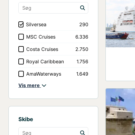
Kanarieøerne
5
Hawaii
5
Silversea
290
Bahamas
4
MSC Cruises
6.336
Norske fjorde
2
Costa Cruises
2.750
World Cruise
2
Royal Caribbean
1.756
Adriatic
1
AmaWaterways
1.649
Private: Kina
1
Vis mere
Norwegian Cruise Line
985
Indian Subcontinent
1
Emerald River Cruises
852
Celebrity Cruises
711
Skibe
Scenic River Cruises
522