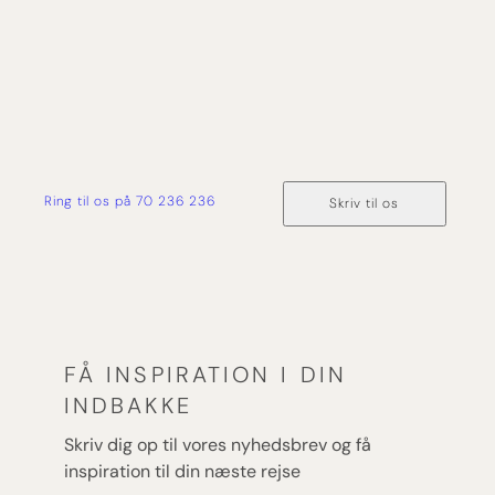
har du tryghed og ekspertise med dig hele vejen
fra forespørgsel og til du er hjemme i sikker havn
igen.
Ring til os på 70 236 236
Skriv til os
FÅ INSPIRATION I DIN
INDBAKKE
Skriv dig op til vores nyhedsbrev og få
inspiration til din næste rejse