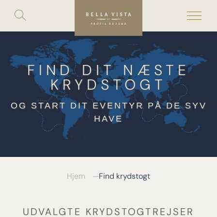
Toggle
search
Skip
to
content
FIND DIT NÆSTE
KRYDSTOGT
OG START DIT EVENTYR PÅ DE SYV
HAVE
Hjem
Find krydstogt
UDVALGTE KRYDSTOGTREJSER