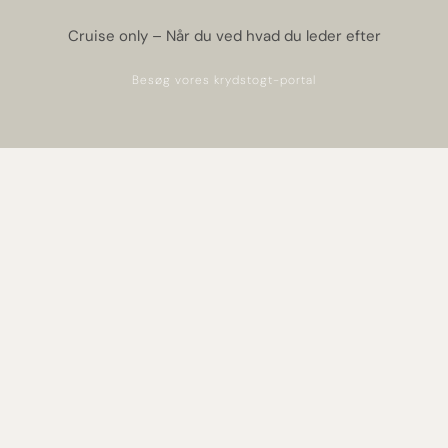
Cruise only – Når du ved hvad du leder efter
Besøg vores krydstogt-portal