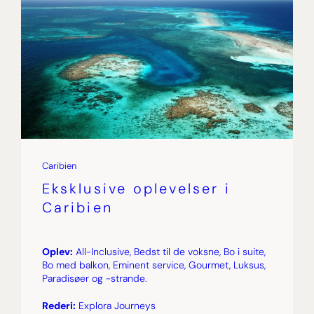
Caribien
Eksklusive oplevelser i
Caribien
Oplev:
All-Inclusive, Bedst til de voksne, Bo i suite,
Bo med balkon, Eminent service, Gourmet, Luksus,
Paradisøer og -strande.
Rederi:
Explora Journeys