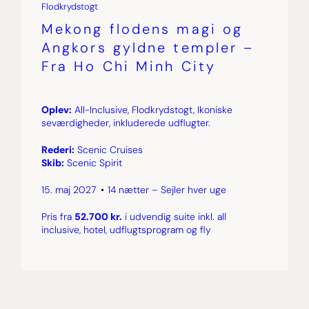
Flodkrydstogt
Mekong flodens magi og
Angkors gyldne templer –
Fra Ho Chi Minh City
Oplev:
All-Inclusive, Flodkrydstogt, Ikoniske
seværdigheder, inkluderede udflugter.
Rederi:
Scenic Cruises
Skib:
Scenic Spirit
15. maj 2027
14 nætter – Sejler hver uge
Pris fra
52.700 kr.
i udvendig suite inkl. all
inclusive, hotel, udflugtsprogram og fly