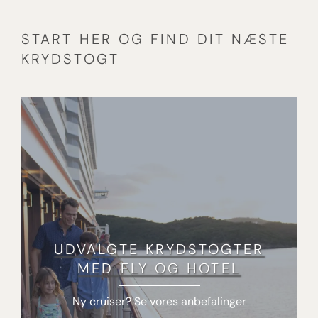
START HER OG FIND DIT NÆSTE
KRYDSTOGT
UDVALGTE KRYDSTOGTER
MED FLY OG HOTEL
Ny cruiser? Se vores anbefalinger