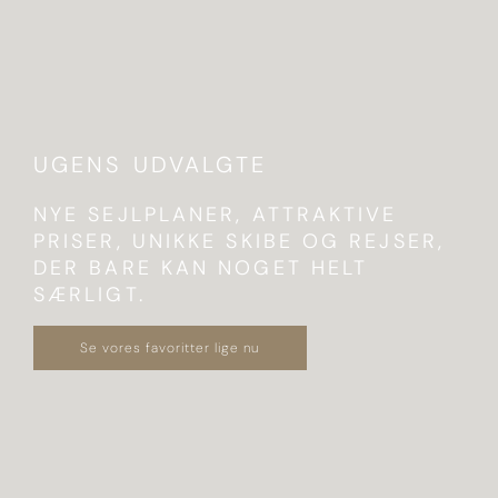
UGENS UDVALGTE
NYE SEJLPLANER, ATTRAKTIVE
PRISER, UNIKKE SKIBE OG REJSER,
DER BARE KAN NOGET HELT
SÆRLIGT.
Se vores favoritter lige nu