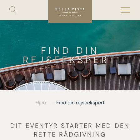
Toggle
search
Skip
to
content
FIND DIN
REJSEEKSPERT
Hjem
Find din rejseekspert
DIT EVENTYR STARTER MED DEN
RETTE RÅDGIVNING