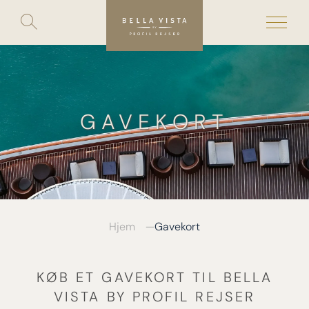
Toggle
search
Skip
to
content
GAVEKORT
Hjem
Gavekort
KØB ET GAVEKORT TIL BELLA
VISTA BY PROFIL REJSER