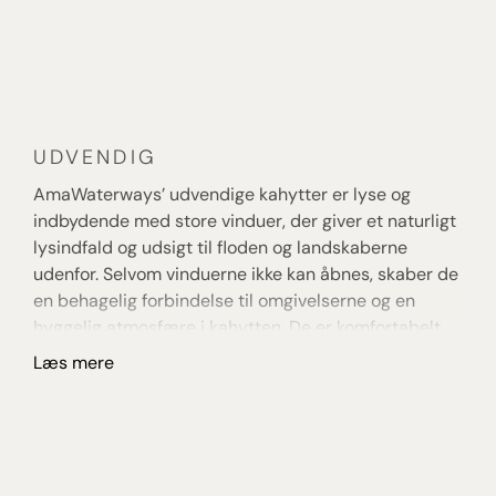
UDVENDIG
B
AmaWaterways’ udvendige kahytter er lyse og
Am
indbydende med store vinduer, der giver et naturligt
Ba
lysindfald og udsigt til floden og landskaberne
ko
udenfor. Selvom vinduerne ikke kan åbnes, skaber de
ba
en behagelig forbindelse til omgivelserne og en
ti
hyggelig atmosfære i kahytten. De er komfortabelt
gl
indrettet med bl.a. kvalitetsmadrasser, moderne
åb
Læs mere
L
badeværelse og smarte opbevaringsløsninger –
st
perfekt til gæster, der ønsker en prisvenlig løsning
du
uden at gå på kompromis med komfort og
fl
AmaWaterways’ høje standard.
ek
m