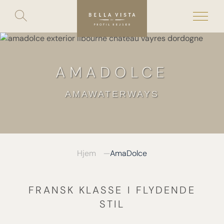
Toggle
search
Skip
to
content
AMADOLCE
AMAWATERWAYS
Hjem
AmaDolce
FRANSK KLASSE I FLYDENDE
STIL