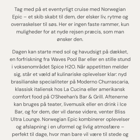
Tag med på et eventyrligt cruise med Norwegian
Epic – et skib skabt til dem, der elsker liv, rytme og
overraskelser til søs. Her er ingen faste rammer, kun
muligheder for at nyde rejsen præcis, som man
ønsker den.
Dagen kan starte med sol og havudsigt på dækket,
en forfriskning fra Waves Pool Bar eller en stille stund
i voksenområdet Spice H2O. Når appetitten melder
sig, står et væld af kulinariske oplevelser klar: nyd
brasilianske specialiteter på Moderno Churrascaria,
klassisk italiensk hos La Cucina eller amerikansk
comfort food på O’Sheehan’s Bar & Grill. Aftenerne
kan bruges på teater, livemusik eller en drink i Ice
Bar, og for dem, der vil danse videre, venter Bliss
Ultra Lounge. Norwegian Epic kombinerer oplevelser
og afslapning i en uformel og livlig atmosfære –
perfekt til dage, hvor man bare vil være til stede og