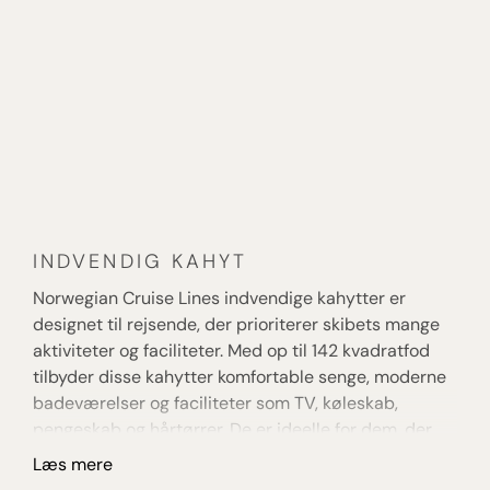
yngste er der separate klubber og aktiviteter. The
Haven er skibets private suiteområde med egen
restaurant, lounge, pool og personlig
butlerservice.
Norwegian Epic er indrettet efter NCL’s “Freestyle
Cruising”-koncept, hvor man selv vælger tempo
og rytme – ingen faste spisetider, ingen formelle
krav, bare frihed til at nyde rejsen på egne
præmisser.
INDVENDIG KAHYT
U
Norwegian Cruise Lines indvendige kahytter er
Oc
designet til rejsende, der prioriterer skibets mange
ti
aktiviteter og faciliteter. Med op til 142 kvadratfod
vi
tilbyder disse kahytter komfortable senge, moderne
ka
badeværelser og faciliteter som TV, køleskab,
qu
pengeskab og hårtørrer. De er ideelle for dem, der
ka
ønsker en økonomisk løsning uden at gå på
ud
Læs mere
L
kompromis med komforten.