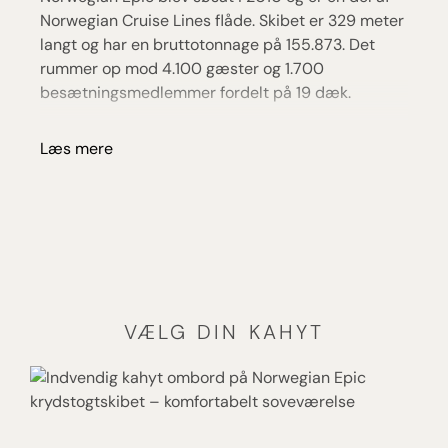
Norwegian Cruise Lines flåde. Skibet er 329 meter
langt og har en bruttotonnage på 155.873. Det
rummer op mod 4.100 gæster og 1.700
besætningsmedlemmer fordelt på 19 dæk.
Ombord findes 14 spisesteder – fra
Læs mere
hovedrestauranter og buffet til
specialrestauranter med italiensk, asiatisk og
brasiliansk køkken – samt 16 barer og lounges,
herunder den spektakulære Ice Bar med
temperaturer under frysepunktet.
Underholdningen tæller blandt andet Broadway-
shows, danseshows, comedy club, bowlingbane
og casino.
VÆLG DIN KAHYT
Poolområdet inkluderer to hovedpools,
vandrutsjebaner, børneområde og
voksenafdelingen Spice H2O. Sportsdækket har
blandt andet basketbane og klatrevæg. For de