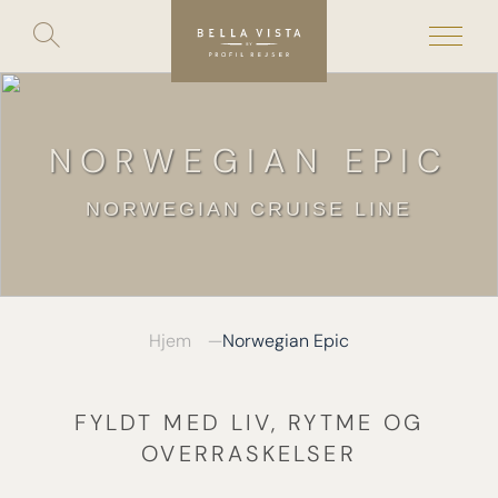
Toggle
search
Skip
to
content
NORWEGIAN EPIC
NORWEGIAN CRUISE LINE
Hjem
Norwegian Epic
FYLDT MED LIV, RYTME OG
OVERRASKELSER