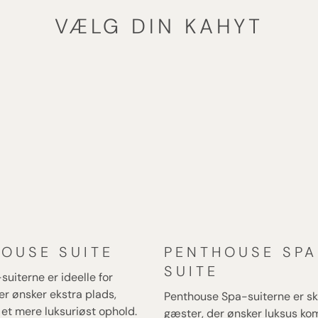
jserne går
estinationer i
VÆLG DIN KAHYT
 hvor selve
OUSE SUITE
PENTHOUSE SPA
SUITE
uiterne er ideelle for
er ønsker ekstra plads,
Penthouse Spa-suiterne er ska
g et mere luksuriøst ophold.
gæster, der ønsker luksus ko