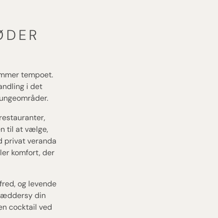
ØDER
emmer tempoet.
ndling i det
loungeområder.
restauranter,
 til at vælge,
d privat veranda
ler komfort, der
fred, og levende
kræddersy din
en cocktail ved