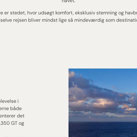
havet.
 er stedet, hvor udsøgt komfort, eksklusiv stemning og hav
 selve rejsen bliver mindst lige så mindeværdig som destinati
evelse i
terne både
senterer det
0.350 GT og