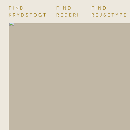
FIND
FIND
FIND
Skip
KRYDSTOGT
REDERI
REJSETYPE
to
content