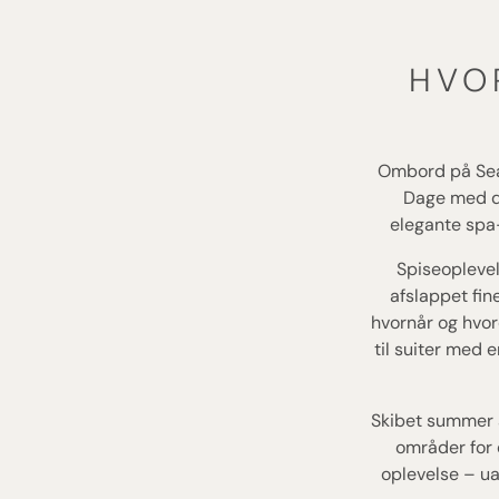
HVO
Ombord på Sea
Dage med dr
elegante spa-
Spiseoplevel
afslappet fin
hvornår og hvor
til suiter med 
Skibet summer a
områder for 
oplevelse – ua