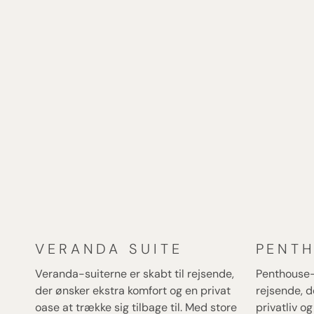
for at trække sig tilbage til mere fredelige områder. Re
verden rundt – fra Europa til Asien og oplevelsesrige d
tropiske og eksotiske farvande.
Her er et skib, hvor komfort, stil og havluft mødes – og
rejsen bliver lige så mindeværdig som destinationen.
VERANDA SUITE
PENTH
Veranda-suiterne er skabt til rejsende,
Penthouse-s
der ønsker ekstra komfort og en privat
rejsende, d
oase at trække sig tilbage til. Med store
privatliv o