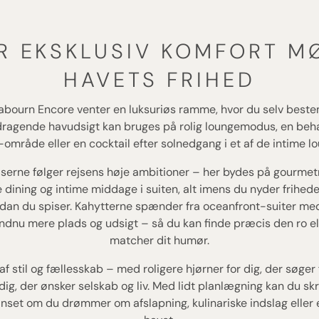
R EKSKLUSIV KOMFORT M
HAVETS FRIHED
bourn Encore venter en luksuriøs ramme, hvor du selv best
agende havudsigt kan bruges på rolig loungemodus, en beha
område eller en cocktail efter solnedgang i et af de intime 
serne følger rejsens høje ambitioner – her bydes på gourmet
e dining og intime middage i suiten, alt imens du nyder friheden
dan du spiser. Kahytterne spænder fra oceanfront-suiter me
endnu mere plads og udsigt – så du kan finde præcis den ro el
matcher dit humør.
f stil og fællesskab – med roligere hjørner for dig, der søger 
dig, der ønsker selskab og liv. Med lidt planlægning kan du s
nset om du drømmer om afslapning, kulinariske indslag eller 