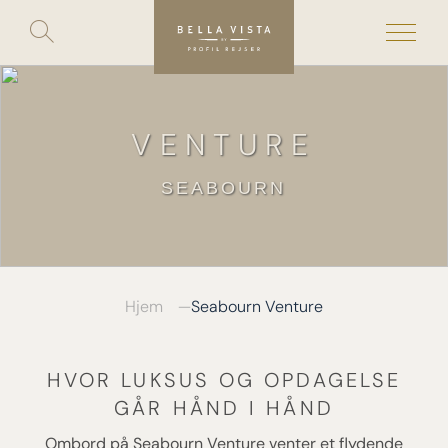
Toggle
search
Skip
to
content
VENTURE
SEABOURN
Hjem
Seabourn Venture
HVOR LUKSUS OG OPDAGELSE
GÅR HÅND I HÅND
Ombord på Seabourn Venture venter et flydende