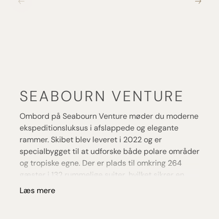
SEABOURN VENTURE
Ombord på Seabourn Venture møder du moderne
ekspeditionsluksus i afslappede og elegante
rammer. Skibet blev leveret i 2022 og er
specialbygget til at udforske både polare områder
og tropiske egne. Der er plads til omkring 264
gæster i 132 rummelige suiter, hvilket sikrer en
intim stemning og et serviceniveau i absolut
Læs mere
topklasse.
Madoplevelserne spænder fra afslappet bistro til