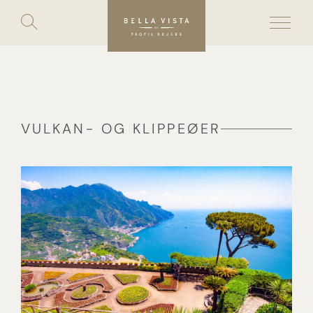
Toggle
search
Skip
to
content
VULKAN- OG KLIPPEØER