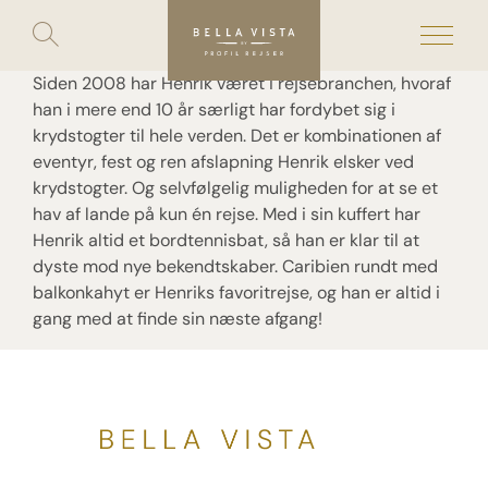
Toggle
search
Skip
to
content
Siden 2008 har Henrik været i rejsebranchen, hvoraf
han i mere end 10 år særligt har fordybet sig i
krydstogter til hele verden. Det er kombinationen af
eventyr, fest og ren afslapning Henrik elsker ved
krydstogter. Og selvfølgelig muligheden for at se et
hav af lande på kun én rejse. Med i sin kuffert har
Henrik altid et bordtennisbat, så han er klar til at
dyste mod nye bekendtskaber. Caribien rundt med
balkonkahyt er Henriks favoritrejse, og han er altid i
gang med at finde sin næste afgang!