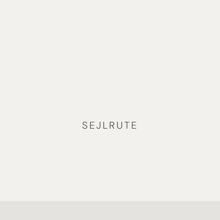
havnen. Efter en sidste overnatning ombord venter
inkluderet transfer til lufthavnen. En stemningsfuld og
afrundet afslutning på rejsen gennem Amazonas.
SEJLRUTE