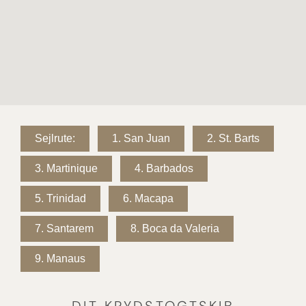
Sejlrute:
1.
San Juan
2.
St. Barts
3.
Martinique
4.
Barbados
5.
Trinidad
6.
Macapa
7.
Santarem
8.
Boca da Valeria
9.
Manaus