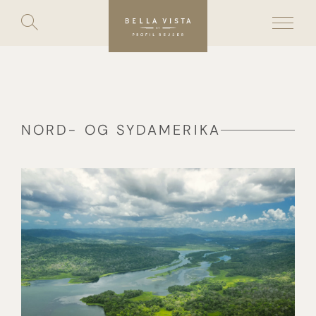
Toggle
search
Skip
to
content
NORD- OG SYDAMERIKA