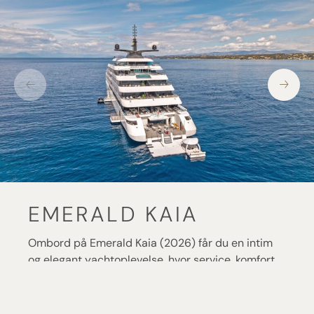
EMERALD KAIA
Ombord på Emerald Kaia (2026) får du en intim
og elegant yachtoplevelse, hvor service, komfort
og havudsigt går hånd i hånd. Den lille
luksusyacht sejler til mindre havne og skjulte
bugter, som de store skibe ikke når, og skaber en