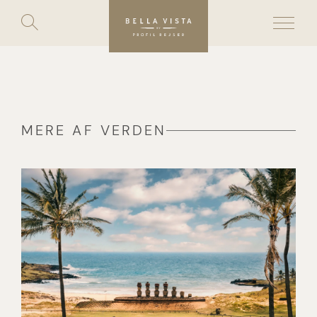
Toggle
search
Skip
to
content
MERE AF VERDEN