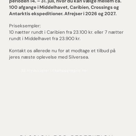
perioden 14. – 31. juli, hvor du kan vælge mellem ca.
100 afgange i Middelhavet, Caribien, Crossings og
Antarktis ekspeditioner. Afrejser i 2026 og 2027.
Priseksempler:
10 nætter rundt i Caribien fra 23.100 kr. eller 7 nætter
rundt i Middelhavet fra 23.900 kr.
Kontakt os allerede nu for at modtage et tilbud på
jeres næste oplevelse med Silversea.
SE krydstogter til kampagnepris her