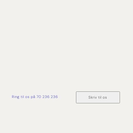
Uanset om du er ny cruiser eller allerede elsker at
sejle jorden rundt, så hjælper vi dig med at
skræddersy det helt rigtige krydstogt. Vi har mere
end 50 års erfaring med rejser på havet, og derfor
har du tryghed og ekspertise med dig hele vejen
fra forespørgsel og til du er hjemme i sikker havn
igen.
Ring til os på 70 236 236
Skriv til os