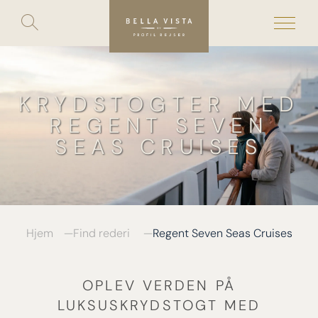
Toggle
search
Skip
to
content
KRYDSTOGTER MED
REGENT SEVEN
SEAS CRUISES
Hjem
Find rederi
Regent Seven Seas Cruises
OPLEV VERDEN PÅ
LUKSUSKRYDSTOGT MED