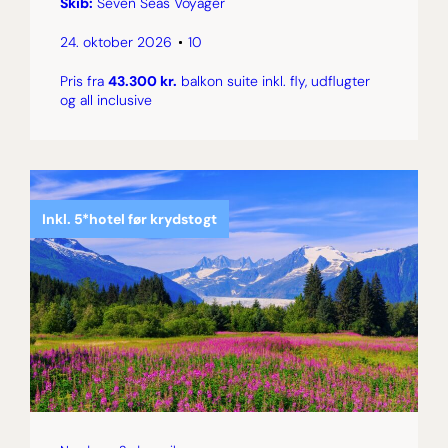
Skib:
Seven Seas Voyager
24. oktober 2026
10
Pris fra
43.300 kr.
balkon suite inkl. fly, udflugter
og all inclusive
Inkl. 5*hotel før krydstogt