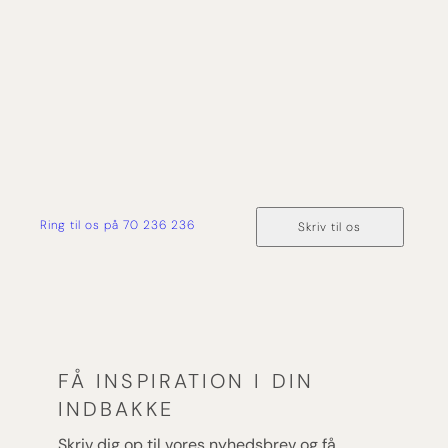
end 50 års erfaring med rejser på havet, og derfor
har du tryghed og ekspertise med dig hele vejen
fra forespørgsel og til du er hjemme i sikker havn
igen.
Ring til os på 70 236 236
Skriv til os
FÅ INSPIRATION I DIN
INDBAKKE
Skriv dig op til vores nyhedsbrev og få