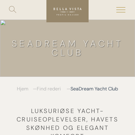
Toggle
search
Skip
to
content
SEADREAM YACHT
CLUB
Hjem
Find rederi
SeaDream Yacht Club
LUKSURIØSE YACHT-
CRUISEOPLEVELSER, HAVETS
SKØNHED OG ELEGANT