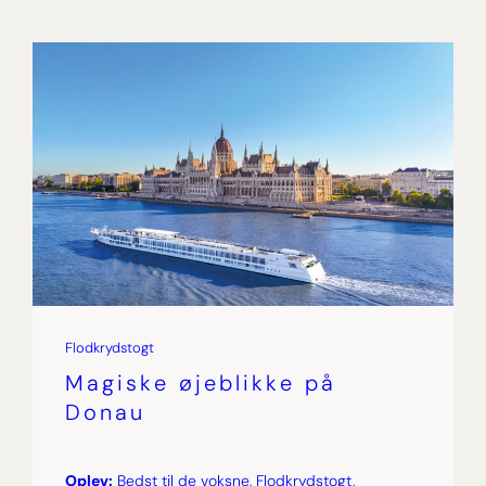
Flodkrydstogt
Magiske øjeblikke på
Donau
Oplev:
Bedst til de voksne, Flodkrydstogt,