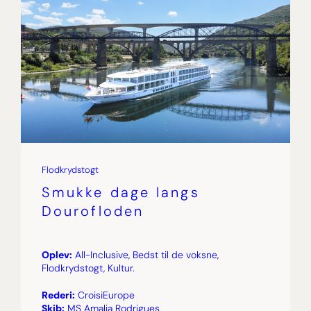
Flodkrydstogt
Smukke dage langs
Dourofloden
Oplev:
All-Inclusive, Bedst til de voksne,
Flodkrydstogt, Kultur.
Rederi:
CroisiEurope
Skib:
MS Amalia Rodrigues