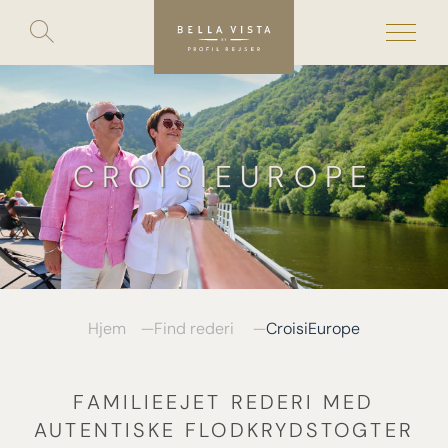
Toggle
search
Skip
to
content
CROISIEUROPE
Hjem
Find rederi
CroisiEurope
FAMILIEEJET REDERI MED
AUTENTISKE FLODKRYDSTOGTER