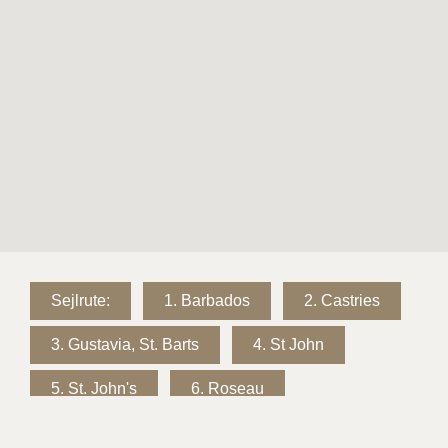
Sejlrute:
1.
Barbados
2.
Castries
3.
Gustavia, St. Barts
4.
St John
5.
St. John's
6.
Roseau
7.
Bequia
8.
Barbados