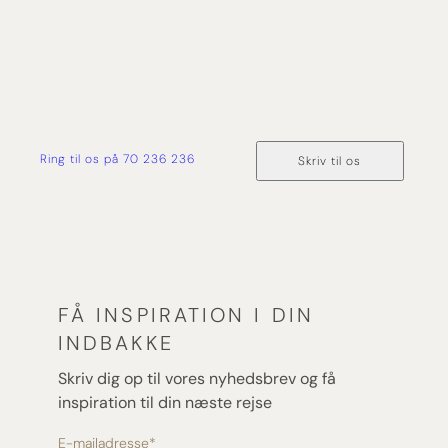
fra forespørgsel og til du er hjemme i sikker havn
igen.
Ring til os på 70 236 236
Skriv til os
FÅ INSPIRATION I DIN
INDBAKKE
Skriv dig op til vores nyhedsbrev og få
inspiration til din næste rejse
E-mailadresse
*