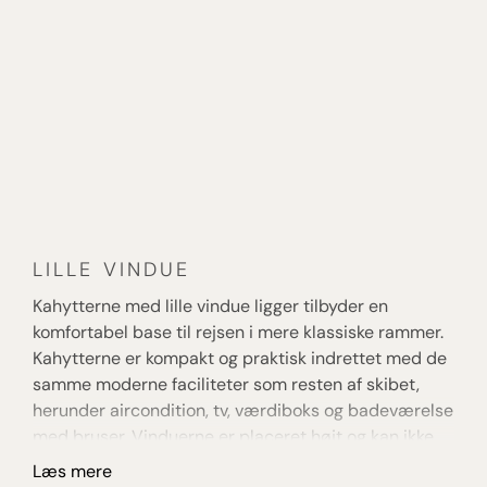
forhold mellem gæster og
besætningsmedlemmer er du garanteret en
nærværende og personlig rejse, hvor dine behov
er i fokus.
LILLE VINDUE
S
Kahytterne med lille vindue ligger tilbyder en
Ka
komfortabel base til rejsen i mere klassiske rammer.
o
Kahytterne er kompakt og praktisk indrettet med de
fr
samme moderne faciliteter som resten af skibet,
in
herunder aircondition, tv, værdiboks og badeværelse
sk
med bruser. Vinduerne er placeret højt og kan ikke
br
åbnes, men giver stadig dagslys til kahytten. Denne
ly
Læs mere
L