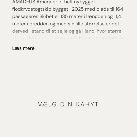
AMADEUS Amara er et helt nybygget
flodkrydstogtskib bygget i 2025 med plads til 164
passagerer. Skibet er 135 meter i længden og 11,4
meter i bredden og med sin lille størrelse er det
derved i stand til at sejle og gå i land, hvor større
skibe ikke kan. Det giver mulighed for mere intime
og autentiske oplevelser, men hvor komfort og
Læs mere
luksus stadig er i højsædet på dette helt nye skib.
Ombord findes 4 dæk, hvor en elevator forbinder
de fleste. Her finder du både kahytter og
fællesområder med aktiviteter til enhver smag.
Der er både restaurant, bar, shopping-
muligheder, samt en indendørs pool, fitness,
massage og meget mere.
VÆLG DIN KAHYT
Ombord er stemningen rolig og intim med fokus
på god service og komfortable omgivelser, hvor
gæsterne kan nyde sejladsen på Rhinen og
Donau-floden i et behageligt tempo. Med det lave