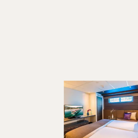
Stemningen ombord er præget af skibets mindre større
og nærvær er i fokus. Der er tid til at nyde en bog på 
slappe af ved poolen eller tage på udflugt ved de man
hvor skibet ligger til havn.