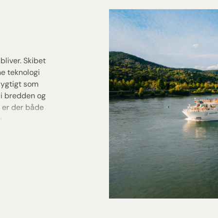
liver. Skibet
e teknologi
dygtigt som
 i bredden og
e er der både
a
havn, hvor
ikke
uksuriøse
nduer, skibets
 mange
re.