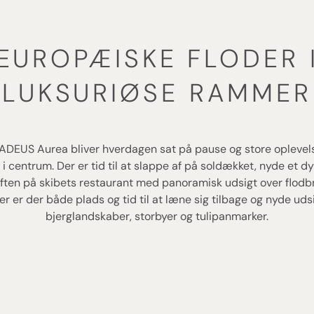
EUROPÆISKE FLODER 
LUKSURIØSE RAMMER
EUS Aurea bliver hverdagen sat på pause og store oplevelse
i centrum. Der er tid til at slappe af på soldækket, nyde et dy
 aften på skibets restaurant med panoramisk udsigt over flodb
Her er der både plads og tid til at læne sig tilbage og nyde udsig
bjerglandskaber, storbyer og tulipanmarker.