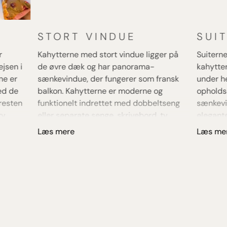
STORT VINDUE
SUI
r
Kahytterne med stort vindue ligger på
Suitern
ejsen i
de øvre dæk og har panorama-
kahytter
ne er
sænkevindue, der fungerer som fransk
under he
ed de
balkon. Kahytterne er moderne og
opholds
resten
funktionelt indrettet med dobbeltseng
sænkevin
v,
eller separate senge, skrivebord, tv,
elegante
bruser.
minibar og badeværelse med
Suitern
Læs mere
Læs me
n ikke
bruseniche. Det store vinduesparti giver
sofaarr
il
masser af lys og skaber en tæt
eksklusi
 godt
forbindelse til landskaberne udenfor
luksuri
under hele sejladsen. Disse kahytter er
er lys o
remfor
populære blandt gæster, der ønsker
Rhône o
.
ekstra udsigt og en mere åben
direkte 
fornemmelse.