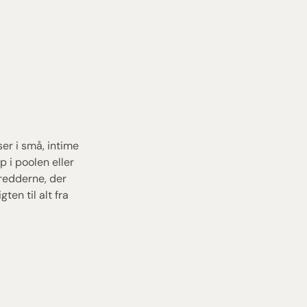
I
r i små, intime
p i poolen eller
redderne, der
ten til alt fra