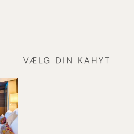
lse, hvor ro
soldækket,
ge steder,
VÆLG DIN KAHYT