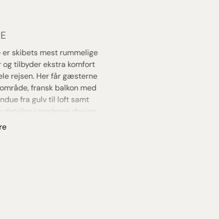
TE
e er skibets mest rummelige
 og tilbyder ekstra komfort
le rejsen. Her får gæsterne
område, fransk balkon med
due fra gulv til loft samt
 detaljer i moderne design.
e er indrettet med dobbeltseng,
re
angement, stort badeværelse og
ve faciliteter, som giver en mere
øs oplevelse ombord. Atmosfæren
g rolig med flotte udsigter til
g de sydfranske landskaber
fra kahytten