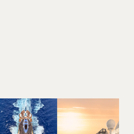
NNA ELISABETH OHRT
stogtekspert