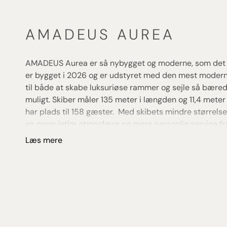
AMADEUS AUREA
AMADEUS Aurea er så nybygget og moderne, som det b
er bygget i 2026 og er udstyret med den mest modern
til både at skabe luksuriøse rammer og sejle så bære
muligt. Skiber måler 135 meter i længden og 11,4 meter
har plads til 158 gæster. Med skibets mindre størrels
en mere intim atmosfære og mere personlig service fr
besætningen. Skibet er desuden i stand til at lægge i 
Læs mere
større skibe ikke kan, hvilket skaber større og mere un
oplevelser end på de store skibe.
Skibet er udstyret med alle nødvendige samt mange l
faciliteter. Der er både restaurant med gulv-til-loft vi
“River Terrace”, en udendørs pool på soldækket med
aktiviteter, et fitness- og massagerum samt meget me