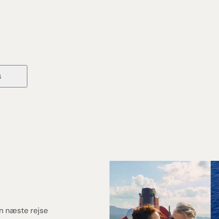
A
s
Kryd
din næste rejse