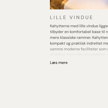
LILLE VINDUE
Kahytterne med lille vindue ligge
tilbyder en komfortabel base til r
mere klassiske rammer. Kahytter
kompakt og praktisk indrettet m
samme moderne faciliteter som 
af skibet, herunder aircondition, t
værdiboks og badeværelse med 
Læs mere
Vinduerne er placeret højt og ka
åbnes, men giver stadig dagslys t
kahytten. Denne kahyttype er et
valg for gæster, der prioriterer
oplevelserne ombord og i land f
ekstra plads og panoramaudsigt