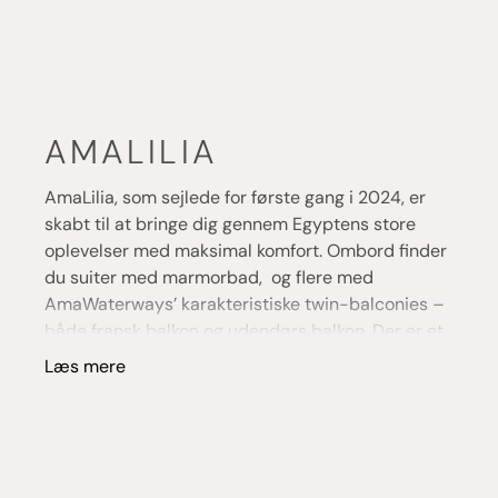
AMALILIA
AmaLilia, som sejlede for første gang i 2024, er
skabt til at bringe dig gennem Egyptens store
oplevelser med maksimal komfort. Ombord finder
du suiter med marmorbad, og flere med
AmaWaterways’ karakteristiske twin-balconies –
både fransk balkon og udendørs balkon. Der er et
stort fokus på gastronomi: hovedrestauranten
Læs mere
serverer internationale retter og lokale
specialiteter med et Mellemøstligt præg. The
Chef’s Table“ giver dig en særlig kulinarisk og
intimoplevelse. Soldækket har en pool, og du kan
også nyde wellness og fitness. Med AmaLilia får