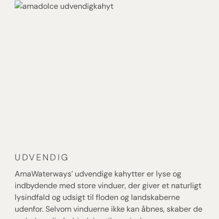
du en flodrejse, der balancerer mellem oplevelser
og afslapning, hvor service og små detaljer løfter
det hele til en større oplevelse.
UDVENDIG
B
AmaWaterways’ udvendige kahytter er lyse og
Am
indbydende med store vinduer, der giver et naturligt
Ba
lysindfald og udsigt til floden og landskaberne
ko
udenfor. Selvom vinduerne ikke kan åbnes, skaber de
ba