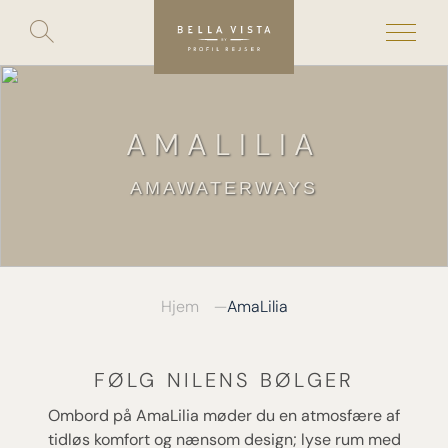
Toggle
search
Skip
to
content
AMALILIA
AMAWATERWAYS
Hjem
AmaLilia
FØLG NILENS BØLGER
Ombord på AmaLilia møder du en atmosfære af
tidløs komfort og nænsom design; lyse rum med