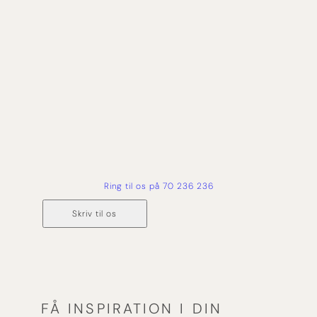
skræddersy det helt rigtige krydstogt. Vi har mere
end 50 års erfaring med rejser på havet, og derfor
har du tryghed og ekspertise med dig hele vejen
fra forespørgsel og til du er hjemme i sikker havn
igen.
Ring til os på 70 236 236
Skriv til os
FÅ INSPIRATION I DIN