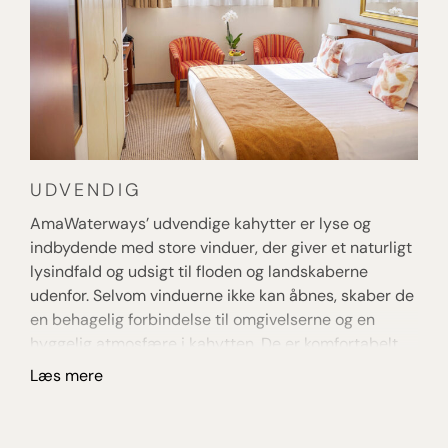
UDVENDIG
B
AmaWaterways’ udvendige kahytter er lyse og
Am
indbydende med store vinduer, der giver et naturligt
Ba
lysindfald og udsigt til floden og landskaberne
ko
udenfor. Selvom vinduerne ikke kan åbnes, skaber de
ba
en behagelig forbindelse til omgivelserne og en
ti
hyggelig atmosfære i kahytten. De er komfortabelt
gl
indrettet med bl.a. kvalitetsmadrasser, moderne
åb
Læs mere
L
badeværelse og smarte opbevaringsløsninger –
st
perfekt til gæster, der ønsker en prisvenlig løsning
du
uden at gå på kompromis med komfort og
fl