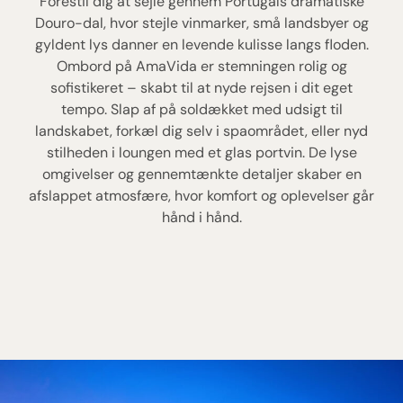
Forestil dig at sejle gennem Portugals dramatiske
Douro-dal, hvor stejle vinmarker, små landsbyer og
gyldent lys danner en levende kulisse langs floden.
Ombord på AmaVida er stemningen rolig og
sofistikeret – skabt til at nyde rejsen i dit eget
tempo. Slap af på soldækket med udsigt til
landskabet, forkæl dig selv i spaområdet, eller nyd
stilheden i loungen med et glas portvin. De lyse
omgivelser og gennemtænkte detaljer skaber en
afslappet atmosfære, hvor komfort og oplevelser går
hånd i hånd.