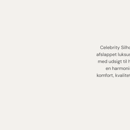
Celebrity Sil
afslappet luksu
med udsigt til 
en harmonis
komfort, kvalit