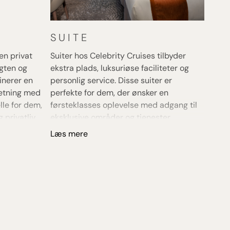
SUITE
en privat
Suiter hos Celebrity Cruises tilbyder
igten og
ekstra plads, luksuriøse faciliteter og
binerer en
personlig service. Disse suiter er
etning med
perfekte for dem, der ønsker en
lle for dem,
førsteklasses oplevelse med adgang til
 privatliv
eksklusive områder og tjenester.
Læs mere