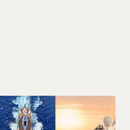
NNA ELISABETH OHRT
stogtekspert