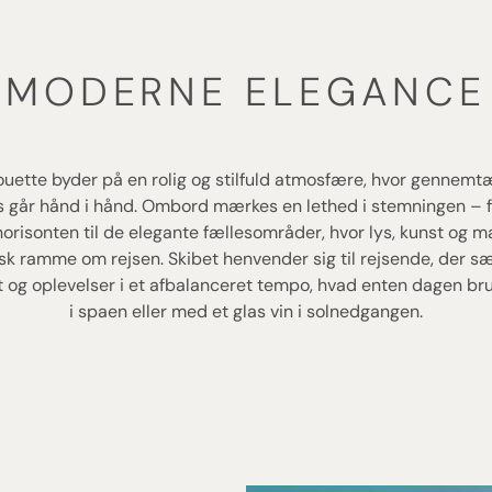
MODERNE ELEGANCE
houette byder på en rolig og stilfuld atmosfære, hvor gennemt
s går hånd i hånd. Ombord mærkes en lethed i stemningen –
horisonten til de elegante fællesområder, hvor lys, kunst og m
k ramme om rejsen. Skibet henvender sig til rejsende, der sæ
et og oplevelser i et afbalanceret tempo, hvad enten dagen br
i spaen eller med et glas vin i solnedgangen.