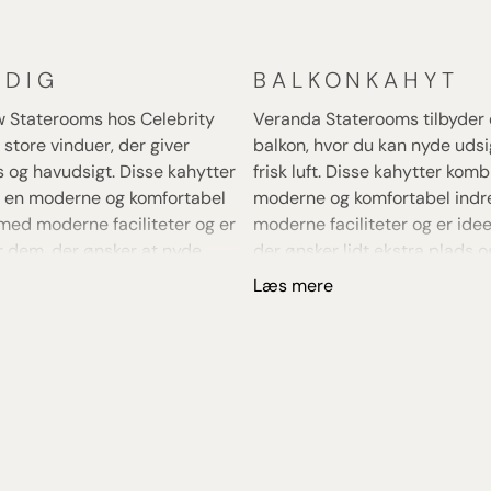
NDIG
BALKONKAHYT
 Staterooms hos Celebrity
Veranda Staterooms tilbyder 
 store vinduer, der giver
balkon, hvor du kan nyde uds
ys og havudsigt. Disse kahytter
frisk luft. Disse kahytter kom
 en moderne og komfortabel
moderne og komfortabel indr
med moderne faciliteter og er
moderne faciliteter og er idee
r dem, der ønsker at nyde
der ønsker lidt ekstra plads og
der deres rejse.
under rejsen.
Læs mere