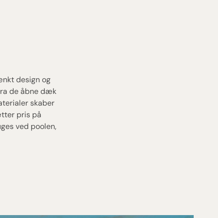
ænkt design og
 fra de åbne dæk
aterialer skaber
tter pris på
uges ved poolen,