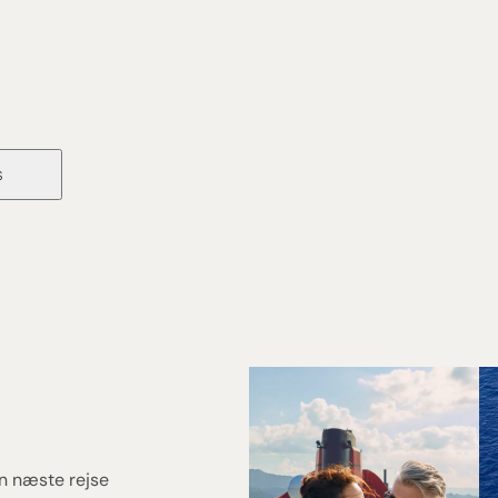
A
s
Kryd
din næste rejse