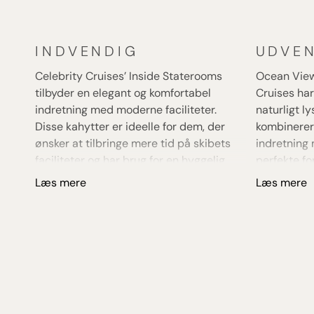
INDVENDIG
UDVE
Celebrity Cruises’ Inside Staterooms
Ocean View
tilbyder en elegant og komfortabel
Cruises har
indretning med moderne faciliteter.
naturligt l
Disse kahytter er ideelle for dem, der
kombinerer
ønsker at tilbringe mere tid på skibets
indretning 
faciliteter og har brug for en hyggelig
perfekte fo
base under rejsen.
udsigten un
Læs mere
Læs mere