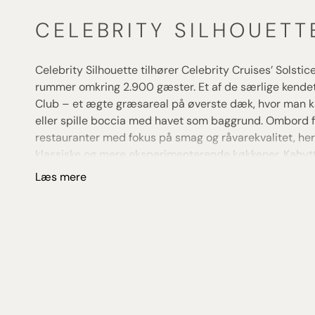
CELEBRITY SILHOUETT
Celebrity Silhouette tilhører Celebrity Cruises’ Solsti
rummer omkring 2.900 gæster. Et af de særlige kende
Club – et ægte græsareal på øverste dæk, hvor man k
eller spille boccia med havet som baggrund. Ombord f
restauranter med fokus på smag og råvarekvalitet, h
klassiske og mere eksperimenterende køkkener. Kahyt
spænder fra velindrettede indvendige kahytter til rum
Læs mere
med adgang til eksklusive områder. Dertil kommer spa, 
teater og et varieret udvalg af lounger og barer, som 
skaber en helstøbt og elegant ramme om krydstogtet.