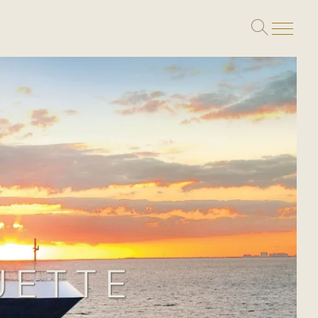
Toggle
search
UETTE