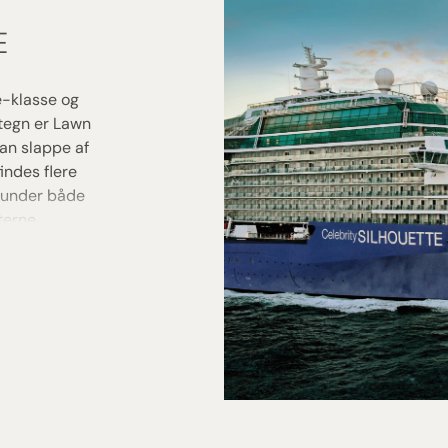
E
ce-klasse og
tegn er Lawn
an slappe af
indes flere
erunder både
terne
melige suiter
fitness,
tilsammen