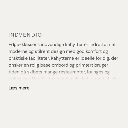
restaurantoplevelser i rolige og eksklusive
omgivelser. Atmosfæren ombord er stilfuld og
afslappet med fokus på moderne luksus, god
plads og oplevelser, der inviterer til både ro og
nærvær under rejsen.
INDVENDIG
U
Edge-klassens indvendige kahytter er indrettet i et
De
moderne og stilrent design med god komfort og
na
praktiske faciliteter. Kahytterne er ideelle for dig, der
fø
ønsker en rolig base ombord og primært bruger
ka
tiden på skibets mange restauranter, lounges og
in
oplevelser. Her får du en behagelig kahyt med alt det
di
nødvendige til et komfortabelt krydstogt.
ba
Læs mere
L