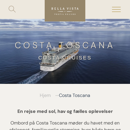
Toggle
search
Skip
to
content
COSTA TOSCANA
COSTA CRUISES
Hjem
Costa Toscana
En rejse med sol, hav og fælles oplevelser
Ombord på Costa Toscana møder du havet med en
afslappet, familievenlig stemning, hvor både børn og