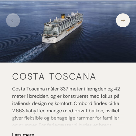
COSTA TOSCANA
Costa Toscana måler 337 meter i længden og 42
meter i bredden, og er konstrueret med fokus på
italiensk design og komfort. Ombord findes cirka
2.663 kahytter, mange med privat balkon, hvilket
giver fleksible og behagelige rammer for familier
og grupper. For feriegæster tilbydes et bredt
udvalg af faciliteter: flere pools og boblebade,
Læs mere