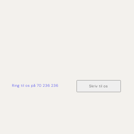
Uanset om du er ny cruiser eller allerede elsker at
sejle jorden rundt, så hjælper vi dig med at
skræddersy det helt rigtige krydstogt. Vi har mere
end 50 års erfaring med rejser på havet, og derfor
har du tryghed og ekspertise med dig hele vejen
fra forespørgsel og til du er hjemme i sikker havn
igen.
Ring til os på 70 236 236
Skriv til os