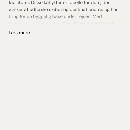
faciliteter. Disse kahytter er ideelle for dem, der
ha
ønsker at udforske skibet og destinationerne og har
i
brug for en hyggelig base under rejsen. Med
pe
komfortable senge, interaktivt TV og et funktionelt
de
badeværelse er disse kahytter et godt valg for
og
Læs mere
L
rejsende, der ønsker komfort og funktionalitet.
go
ud