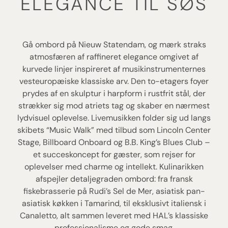
ELEGANCE TIL SØS
Gå ombord på Nieuw Statendam, og mærk straks
atmosfæren af raffineret elegance omgivet af
kurvede linjer inspireret af musikinstrumenternes
vesteuropæiske klassiske arv. Den to-etagers foyer
prydes af en skulptur i harpform i rustfrit stål, der
strækker sig mod atriets tag og skaber en nærmest
lydvisuel oplevelse. Livemusikken folder sig ud langs
skibets “Music Walk” med tilbud som Lincoln Center
Stage, Billboard Onboard og B.B. King’s Blues Club –
et succeskoncept for gæster, som rejser for
oplevelser med charme og intellekt. Kulinarikken
afspejler detaljegraden ombord: fra fransk
fiskebrasserie på Rudi’s Sel de Mer, asiatisk pan-
asiatisk køkken i Tamarind, til eksklusivt italiensk i
Canaletto, alt sammen leveret med HAL’s klassiske
professionalisme og gode smag.