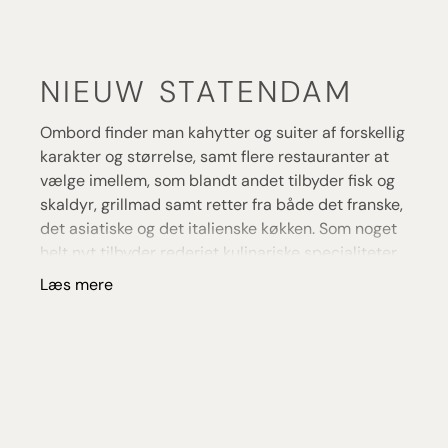
NIEUW STATENDAM
Ombord finder man kahytter og suiter af forskellig
karakter og størrelse, samt flere restauranter at
vælge imellem, som blandt andet tilbyder fisk og
skaldyr, grillmad samt retter fra både det franske,
det asiatiske og det italienske køkken. Som noget
helt nyt tilbyder rederiet kulinariske specialiteter
krydret med friske urter fra skibets eget
Læs mere
krydderurtecenter.
Der tilbydes masser af underholdning ombord for
både voksne og barnlige sjæle. Blandt andet i
teateret The World Stage, som har en 270-
graders LED-skærm, der bruges til de mange
optrædener, men også ved den store Lido Pool,