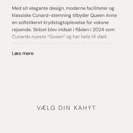
Med sit elegante design, moderne faciliteter og
klassiske Cunard-stemning tilbyder Queen Anne
en sofistikeret krydstogtoplevelse for voksne
rejsende. Skibet blev indsat i flåden i 2024 som
Cunards nyeste “Queen” og har hele 14 dæk.
Atmosfæren ombord er rolig og eksklusiv med
fokus på service, komfort og afslappet luksus frem
Læs mere
for store aktivitetsområder og vandlande.
De gastronomiske oplevelser spiller en central
rolle ombord, hvor gæsterne kan vælge mellem
hele 15 restauranter og spisesteder. Den elegante
Britannia Restaurant serverer klassiske fleretters
middage, mens specialrestauranterne byder på
blandt andet japanske specialiteter, steakhouse
VÆLG DIN KAHYT
og middelhavsinspirerede retter. Cunards
traditionsrige Afternoon Tea er også en fast del af
oplevelsen med servering i smukke omgivelser