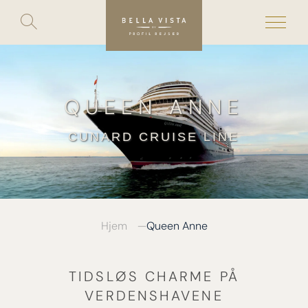
Toggle
search
Skip
to
content
QUEEN ANNE
CUNARD CRUISE LINE
Hjem
Queen Anne
TIDSLØS CHARME PÅ
VERDENSHAVENE