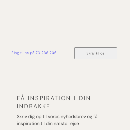
har du tryghed og ekspertise med dig hele vejen
fra forespørgsel og til du er hjemme i sikker havn
igen.
Ring til os på 70 236 236
Skriv til os
FÅ INSPIRATION I DIN
INDBAKKE
Skriv dig op til vores nyhedsbrev og få
inspiration til din næste rejse