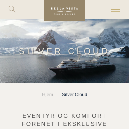
Toggle
search
Skip
to
content
SILVER CLOUD
Hjem
Silver Cloud
EVENTYR OG KOMFORT
FORENET I EKSKLUSIVE