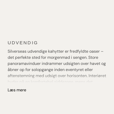
kombineret med høj komfort med en rolig og
eksklusiv atmosfære med fokus på
destinationerne.
UDVENDIG
B
Silverseas udvendige kahytter er fredfyldte oaser –
Ba
det perfekte sted for morgenmad i sengen. Store
fø
panoramavinduer indrammer udsigten over havet og
ve
åbner op for solopgange inden eventyret eller
ri
aftenstemning med udsigt over horisonten. Interiøret
re
byder på en komfortabel sidde­zone, mens det
ve
marmorerede badeværelse tilbyder luksuriøse
Læs mere
L
faciliteter. Slå dig ned i blødt sengetøj foran satellit-
tv‑skærmen, eller træk gardinerne for efter en rolig
nats søvn