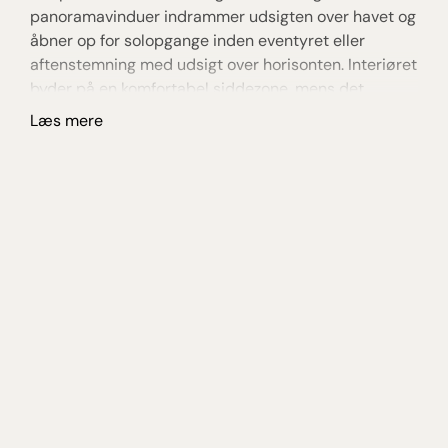
panoramavinduer indrammer udsigten over havet og
ve
åbner op for solopgange inden eventyret eller
og
aftenstemning med udsigt over horisonten. Interiøret
ti
byder på en komfortabel sidde­zone, mens det
te
marmorerede badeværelse tilbyder luksuriøse
eg
Læs mere
L
faciliteter. Slå dig ned i blødt sengetøj foran satellit-
tv‑skærmen, eller træk gardinerne for efter en rolig
nats søvn