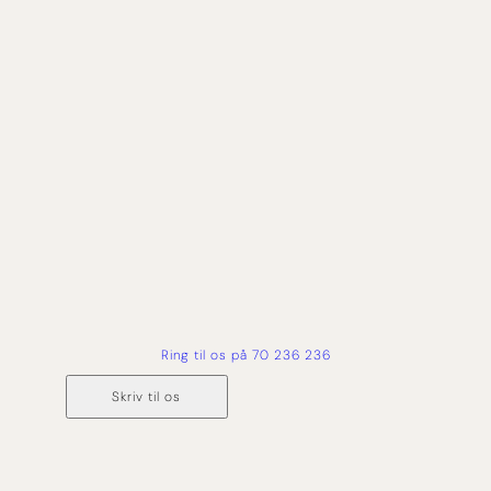
Uanset om du er ny cruiser eller allerede elsker at
sejle jorden rundt, så hjælper vi dig med at
skræddersy det helt rigtige krydstogt. Vi har mere
end 50 års erfaring med rejser på havet, og derfor
har du tryghed og ekspertise med dig hele vejen
fra forespørgsel og til du er hjemme i sikker havn
igen.
Ring til os på 70 236 236
Skriv til os