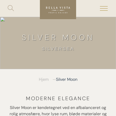
Toggle
search
Skip
to
content
SILVER MOON
SILVERSEA
Hjem
Silver Moon
MODERNE ELEGANCE
Silver Moon er kendetegnet ved en afbalanceret og
rolig atmosfære, hvor lyse rum, bløde materialer og