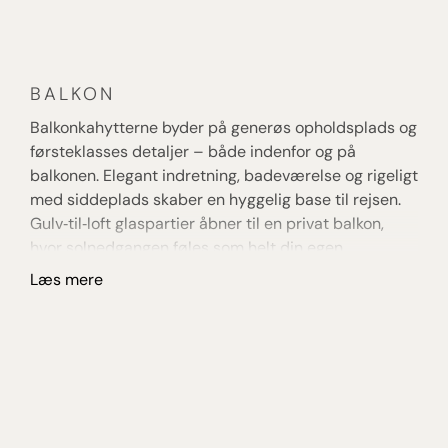
BALKON
S
Balkonkahytterne byder på generøs opholdsplads og
Su
førsteklasses detaljer – både indenfor og på
ko
balkonen. Elegant indretning, badeværelse og rigeligt
er
med siddeplads skaber en hyggelig base til rejsen.
ba
Gulv‑til‑loft glaspartier åbner til en privat balkon,
ti
hvor solnedgangen føles som helt din egen.
fr
Læs mere
L