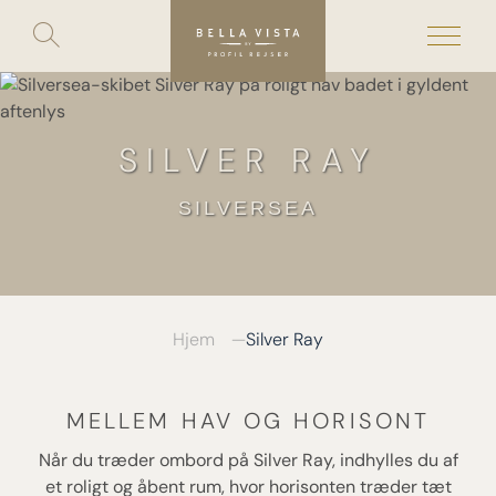
Toggle
search
Skip
to
content
SILVER RAY
SILVERSEA
Hjem
Silver Ray
MELLEM HAV OG HORISONT
Når du træder ombord på Silver Ray, indhylles du af
et roligt og åbent rum, hvor horisonten træder tæt