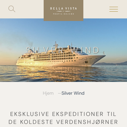
Toggle
search
Skip
to
content
SILVER WIND
Hjem
Silver Wind
EKSKLUSIVE EKSPEDITIONER TIL
DE KOLDESTE VERDENSHJØRNER