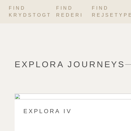
FIND
FIND
FIND
Skip
KRYDSTOGT
REDERI
REJSETYP
to
content
EXPLORA JOURNEYS
EXPLORA IV