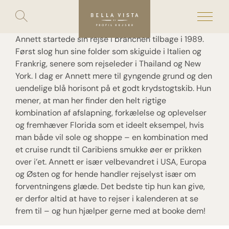
Toggle
search
Skip
to
content
Annett startede sin rejse i branchen tilbage i 1989.
Først slog hun sine folder som skiguide i Italien og
Frankrig, senere som rejseleder i Thailand og New
York. I dag er Annett mere til gyngende grund og den
uendelige blå horisont på et godt krydstogtskib. Hun
mener, at man her finder den helt rigtige
kombination af afslapning, forkælelse og oplevelser
og fremhæver Florida som et ideelt eksempel, hvis
man både vil sole og shoppe – en kombination med
et cruise rundt til Caribiens smukke øer er prikken
over i’et. Annett er især velbevandret i USA, Europa
og Østen og for hende handler rejselyst især om
forventningens glæde. Det bedste tip hun kan give,
er derfor altid at have to rejser i kalenderen at se
frem til – og hun hjælper gerne med at booke dem!