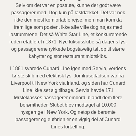
Selv om det var en postrute, kunne der godt være
passagerer med. Dog kun på lastdækket. Det var nok
ikke den mest komfortable rejse, men man kom da
frem lige som posten. Ikke alle ville dog nøjes med
lastrummene. Det så White Star Line, et konkurrerende
rederi etableret i 1871. Nye luksusskibe så dagens lys,
og passagererne rykkede bogstavelig talt op til større
kahytter og stor restaurant midtskibs.
I 1881 svarede Cunard Line igen med Servia, verdens
første skib med elektrisk lys. Jomfrusejladsen var fra
Liverpool til New York via Irland, og siden har Cunard
Line ikke set sig tilbage. Servia havde 171
førsteklasses passagerer ombord, blandt dem flere
berømtheder. Skibet blev modtaget af 10.000
nysgerrige i New York. Og netop de berømte
passagerer og euforien er en vigtig del af Cunard
Lines fortælling.