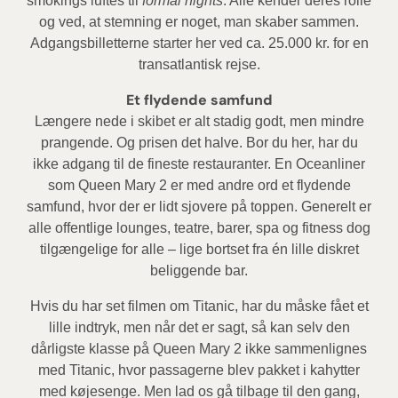
smokings luftes til
formal nights
. Alle kender deres rolle
og ved, at stemning er noget, man skaber sammen.
Adgangsbilletterne starter her ved ca. 25.000 kr. for en
transatlantisk rejse.
Et flydende samfund
Længere nede i skibet er alt stadig godt, men mindre
prangende. Og prisen det halve. Bor du her, har du
ikke adgang til de fineste restauranter. En Oceanliner
som Queen Mary 2 er med andre ord et flydende
samfund, hvor der er lidt sjovere på toppen. Generelt er
alle offentlige lounges, teatre, barer, spa og fitness dog
tilgængelige for alle – lige bortset fra én lille diskret
beliggende bar.
Hvis du har set filmen om Titanic, har du måske fået et
lille indtryk, men når det er sagt, så kan selv den
dårligste klasse på Queen Mary 2 ikke sammenlignes
med Titanic, hvor passagerne blev pakket i kahytter
med køjesenge. Men lad os gå tilbage til den gang,