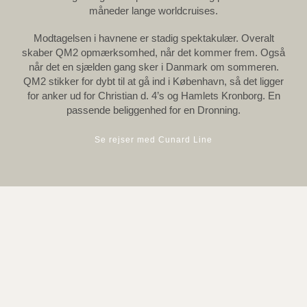
måneder lange worldcruises.
Modtagelsen i havnene er stadig spektakulær. Overalt
skaber QM2 opmærksomhed, når det kommer frem. Også
når det en sjælden gang sker i Danmark om sommeren.
QM2 stikker for dybt til at gå ind i København, så det ligger
for anker ud for Christian d. 4’s og Hamlets Kronborg. En
passende beliggenhed for en Dronning.
Se rejser med Cunard Line