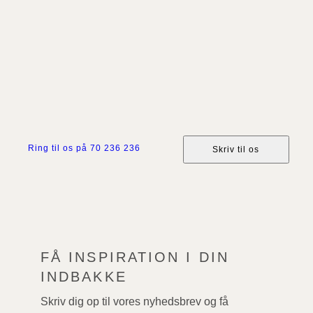
skræddersy det helt rigtige krydstogt. Vi har mere
end 50 års erfaring med rejser på havet, og derfor
har du tryghed og ekspertise med dig hele vejen fra
forespørgsel og til du er hjemme i sikker havn igen.
Ring til os på 70 236 236
Skriv til os
FÅ INSPIRATION I DIN
INDBAKKE
Skriv dig op til vores nyhedsbrev og få