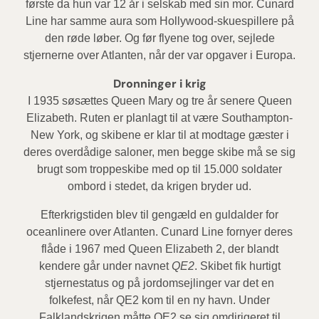
første da hun var 12 år i selskab med sin mor. Cunard
Line har samme aura som Hollywood-skuespillere på
den røde løber. Og før flyene tog over, sejlede
stjernerne over Atlanten, når der var opgaver i Europa.
Dronninger i krig
I 1935 søsættes Queen Mary og tre år senere Queen
Elizabeth. Ruten er planlagt til at være Southampton-
New York, og skibene er klar til at modtage gæster i
deres overdådige saloner, men begge skibe må se sig
brugt som troppeskibe med op til 15.000 soldater
ombord i stedet, da krigen bryder ud.
Efterkrigstiden blev til gengæld en guldalder for
oceanlinere over Atlanten. Cunard Line fornyer deres
flåde i 1967 med Queen Elizabeth 2, der blandt
kendere går under navnet
QE2
. Skibet fik hurtigt
stjernestatus og på jordomsejlinger var det en
folkefest, når QE2 kom til en ny havn. Under
Falklandskrigen måtte QE2 se sig omdirigeret til