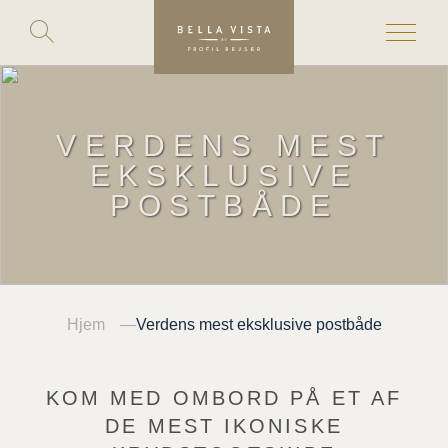
Toggle
search
Skip
to
content
VERDENS MEST
EKSKLUSIVE
POSTBÅDE
Hjem
Verdens mest eksklusive postbåde
KOM MED OMBORD PÅ ET AF
DE MEST IKONISKE