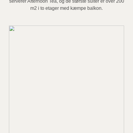
serverer Afternoon Tea, og de største suiter er over 200
m2 i to etager med kæmpe balkon.