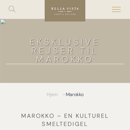
Toggle
search
Skip
to
content
EKSKLUSIVE
REJSER TIL
MAROKKO
Hjem
Marokko
MAROKKO – EN KULTUREL
SMELTEDIGEL