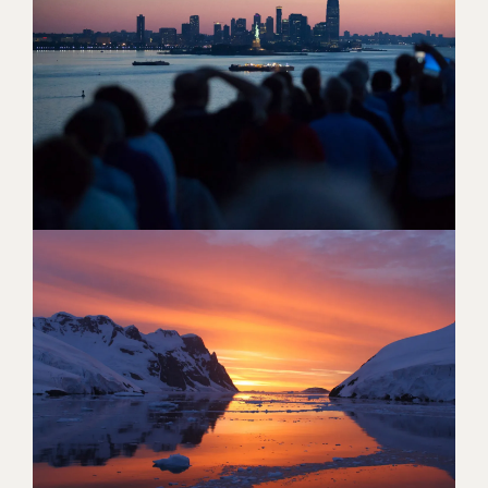
[ LÆS MERE ]
IKONISK SØREJSE OG TO
NÆTTER I PULSERENDE NEW
YORK
[ LÆS MERE ]