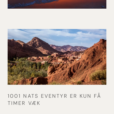
TIL VERDENS ENDE –
EKSPEDITION TIL ANTARKTIS
OG FALKLANDSØERNE
[ LÆS MERE ]
1001 NATS EVENTYR ER KUN FÅ
TIMER VÆK