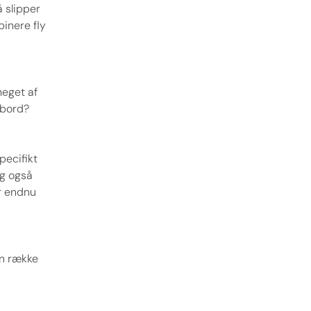
 slipper
binere fly
meget af
mbord?
pecifikt
og også
er endnu
en række