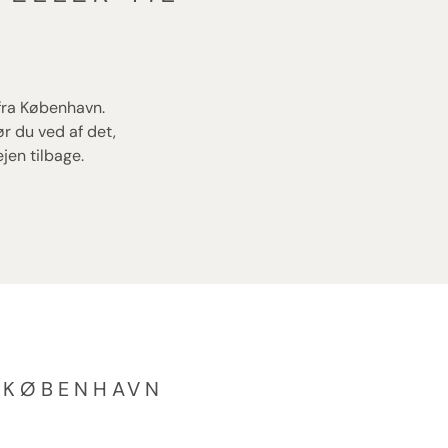
 fra København.
ør du ved af det,
jen tilbage.
L KØBENHAVN