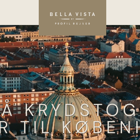
PÅ KRYDSTOG
R TIL KØBE