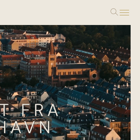
Toggle
search
T FRA
NHAVN