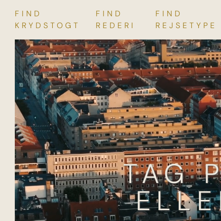
FIND
FIND
FIND
Skip
KRYDSTOGT
REDERI
REJSETYPE
to
content
TAG 
ELLE