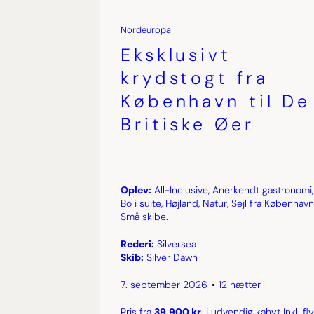
Nordeuropa
Eksklusivt
krydstogt fra
København til De
Britiske Øer
Oplev:
All-Inclusive, Anerkendt gastronomi,
Bo i suite, Højland, Natur, Sejl fra København
Små skibe.
Rederi:
Silversea
Skib:
Silver Dawn
7. september 2026
12 nætter
Pris fra
39.900 kr.
i udvendig kahyt Inkl. fly