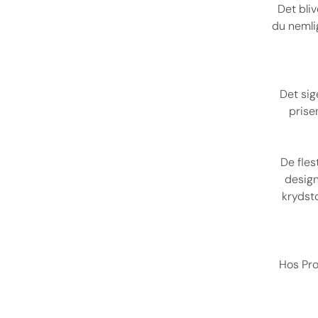
Det bli
du nemlig
Det sig
prise
De fles
design
krydsto
Hos Pro