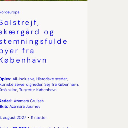
Nordeuropa
Solstrejf,
skærgård og
stemningsfulde
byer fra
København
Oplev:
All-Inclusive, Historiske steder,
Ikoniske seværdigheder, Sejl fra København,
Små skibe, Tur/retur København.
Rederi:
Azamara Cruises
Skib:
Azamara Journey
6. august 2027
11 nætter