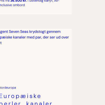
Pris fra
36.500 kr.
i udvendig kahyt, All-
inclusive ombord
Nordeuropa
Europæiske
perler, kanaler