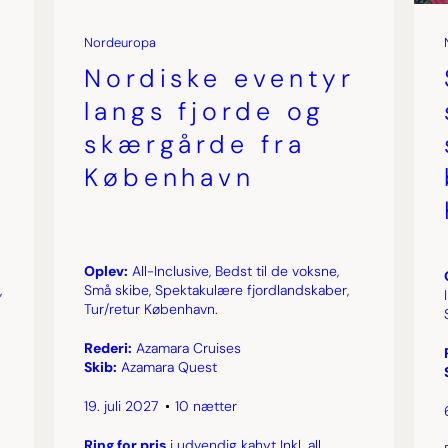
Nordeuropa
Nordiske eventyr
langs fjorde og
skærgårde fra
København
Oplev:
All-Inclusive, Bedst til de voksne,
,
Små skibe, Spektakulære fjordlandskaber,
Tur/retur København.
Rederi:
Azamara Cruises
Skib:
Azamara Quest
19. juli 2027
10 nætter
,
Ring for pris
i udvendig kahyt Inkl. all