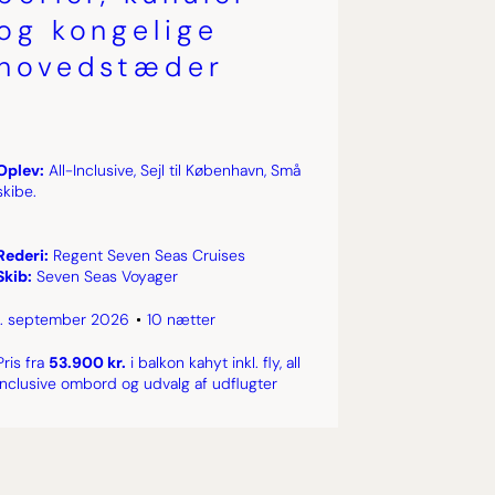
og kongelige
hovedstæder
Oplev:
All-Inclusive, Sejl til København, Små
skibe.
Rederi:
Regent Seven Seas Cruises
Skib:
Seven Seas Voyager
1. september 2026
10 nætter
Pris fra
53.900 kr.
i balkon kahyt inkl. fly, all
inclusive ombord og udvalg af udflugter