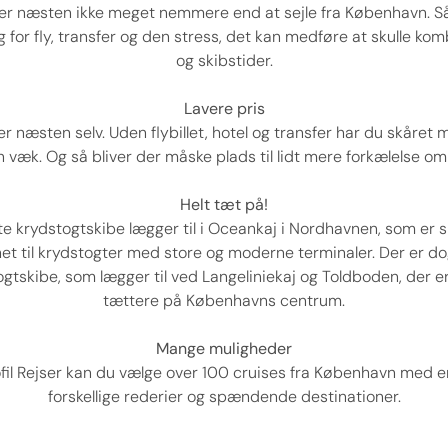
ver næsten ikke meget nemmere end at sejle fra København. Så
 for fly, transfer og den stress, det kan medføre at skulle kom
og skibstider.
Lavere pris
er næsten selv. Uden flybillet, hotel og transfer har du skåret 
n væk. Og så bliver der måske plads til lidt mere forkælelse o
Helt tæt på!
te krydstogtskibe lægger til i Oceankaj i Nordhavnen, som er s
et til krydstogter med store og moderne terminaler. Der er d
gtskibe, som lægger til ved Langeliniekaj og Toldboden, der 
tættere på Københavns centrum.
Mange muligheder
fil Rejser kan du vælge over 100 cruises fra København med 
forskellige rederier og spændende destinationer.