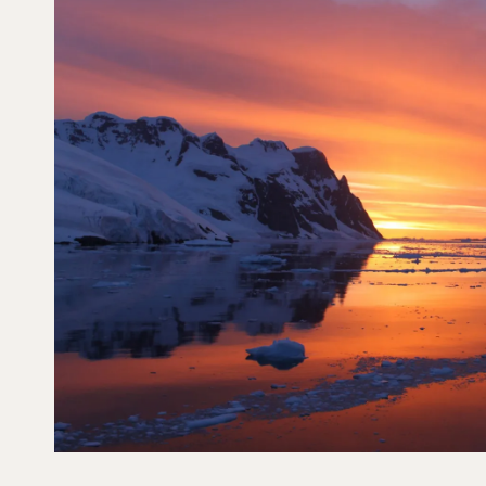
SOL, ØLIV OG TURKISBLÅ HO
[ LÆS MERE ]