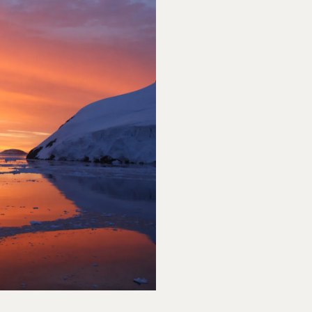
RISONTER
IKONISK SØRE
PULSER