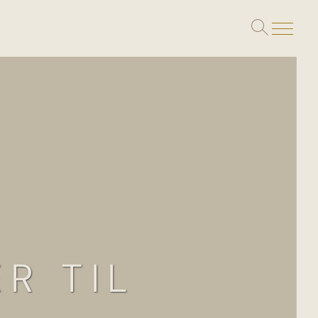
Toggle
search
R TIL