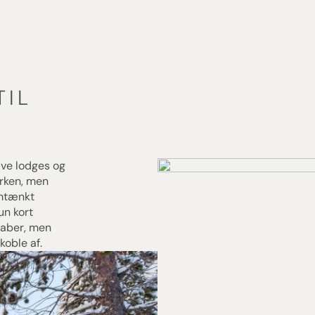
ITION TIL
SØERNE
TIL
ive lodges og
arken, men
emtænkt
un kort
kaber, men
koble af.