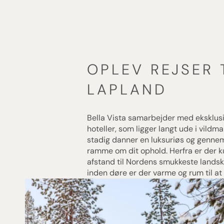
TIL VERDENS ENDE – EKSPED
ANTARKTIS OG FALKLAND
[ LÆS MERE ]
OPLEV REJSER 
LAPLAND
Bella Vista samarbejder med eksklus
hoteller, som ligger langt ude i vildm
stadig danner en luksuriøs og genn
ramme om dit ophold. Herfra er der k
afstand til Nordens smukkeste lands
inden døre er der varme og rum til at 