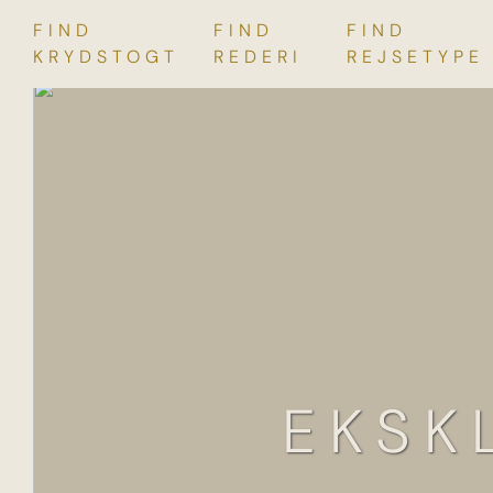
FIND
FIND
FIND
Skip
KRYDSTOGT
REDERI
REJSETYPE
to
content
EKSK