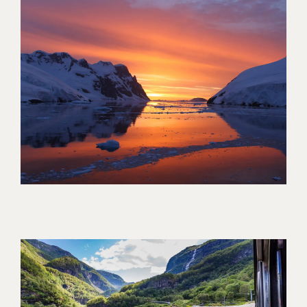
IKONISK SØREJSE OG TO
NÆTTER I PULSERENDE NEW
YORK
[ LÆS MERE ]
TIL VERDENS ENDE –
EKSPEDITION TIL ANTARKTIS
OG FALKLANDSØERNE
[ LÆS MERE ]