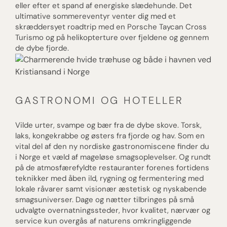
eller efter et spand af energiske slædehunde. Det
ultimative sommereventyr venter dig med et
skræddersyet roadtrip med en Porsche Taycan Cross
Turismo og på helikopterture over fjeldene og gennem
de dybe fjorde.
GASTRONOMI OG HOTELLER
Vilde urter, svampe og bær fra de dybe skove. Torsk,
laks, kongekrabbe og østers fra fjorde og hav. Som en
vital del af den ny nordiske gastronomiscene finder du
i Norge et væld af mageløse smagsoplevelser. Og rundt
på de atmosfærefyldte restauranter forenes fortidens
teknikker med åben ild, rygning og fermentering med
lokale råvarer samt visionær æstetisk og nyskabende
smagsuniverser. Dage og nætter tilbringes på små
udvalgte overnatningssteder, hvor kvalitet, nærvær og
service kun overgås af naturens omkringliggende