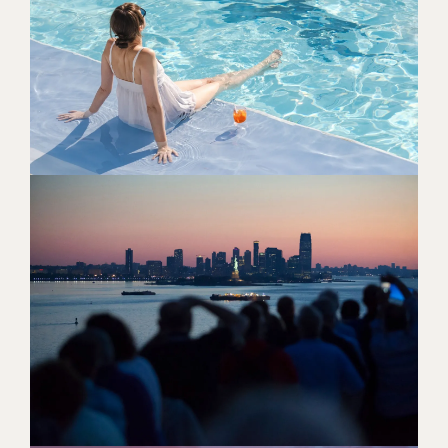
SOL, ØLIV OG TURKISBLÅ
HORISONTER
[ LÆS MERE ]