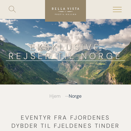
Toggle
search
Skip
to
content
EKSKLUSIVE
REJSER TIL NORGE
Hjem
Norge
EVENTYR FRA FJORDENES
DYBDER TIL FJELDENES TINDER