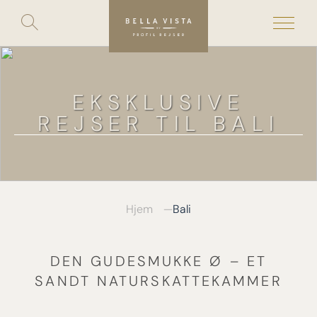
Toggle
search
Skip
to
content
EKSKLUSIVE
REJSER TIL BALI
Hjem
Bali
DEN GUDESMUKKE Ø – ET
SANDT NATURSKATTEKAMMER