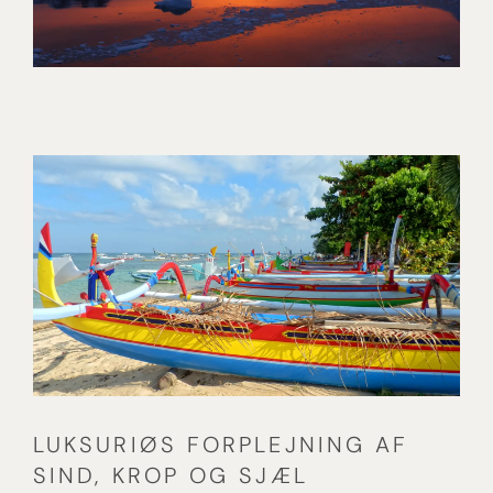
TIL VERDENS ENDE –
EKSPEDITION TIL ANTARKTIS
OG FALKLANDSØERNE
[ LÆS MERE ]
LUKSURIØS FORPLEJNING AF
SIND, KROP OG SJÆL