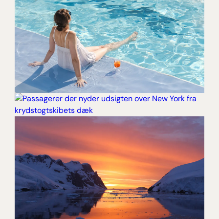
SOL, ØLIV OG TURKISBLÅ
HORISONTER
IKONISK SØREJSE OG TO
[ LÆS MERE ]
NÆTTER I PULSERENDE NEW
YORK
[ LÆS MERE ]