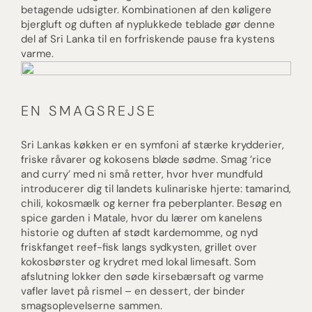
betagende udsigter. Kombinationen af den køligere
bjergluft og duften af nyplukkede teblade gør denne
del af Sri Lanka til en forfriskende pause fra kystens
varme.
EN SMAGSREJSE
Sri Lankas køkken er en symfoni af stærke krydderier,
friske råvarer og kokosens bløde sødme. Smag ’rice
and curry’ med ni små retter, hvor hver mundfuld
introducerer dig til landets kulinariske hjerte: tamarind,
chili, kokosmælk og kerner fra peberplanter. Besøg en
spice garden i Matale, hvor du lærer om kanelens
historie og duften af stødt kardemomme, og nyd
friskfanget reef-fisk langs sydkysten, grillet over
kokosbørster og krydret med lokal limesaft. Som
afslutning lokker den søde kirsebærsaft og varme
vafler lavet på rismel – en dessert, der binder
smagsoplevelserne sammen.