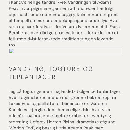
i Kandy’s hellige tandrelikvie. Vandringen til Adam’s
Peak, hvor pilgrimme gennem århundreder har fulgt
stjernestribede stier ved daggry, kulminerer i et glimt
af tempelflammer under solopgangens første lys. Hver
sten og hver festival – fra Vesaks lysceremoni til Esala
Peraheras overdådige processioner – fortæller om et
folk med dybt forankrede traditioner og en levende
tro.
VANDRING, TOGTURE OG
TEPLANTAGER
Tag på togtur gennem højlandets bølgende teplantager,
hvor togvinduerne indrammer grønne bakker, røg fra
kokasovne og pailletter af bananpalmer. Vandre i
Knuckles-bjergkædens hemmelige dale, hvor vilde
orkidéer og brusende bække skaber en eventyrlig
stemning. Udforsk Horton Plains’ dramatiske afgrund
’World’s End’, og bestig Little Adam’s Peak med