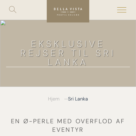
Toggle
search
Skip
to
content
EKSKLUSIVE
REJSER TIL SRI
LANKA
Hjem
Sri Lanka
EN Ø-PERLE MED OVERFLOD AF
EVENTYR