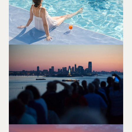
SOL, ØLIV OG TURKISBLÅ
HORISONTER
[ LÆS MERE ]
IKONISK SØREJSE OG TO