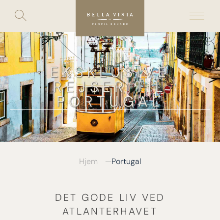
Toggle
search
Skip
to
content
EKSKLUSIVE
REJSER TIL
PORTUGAL
Hjem
Portugal
DET GODE LIV VED
ATLANTERHAVET