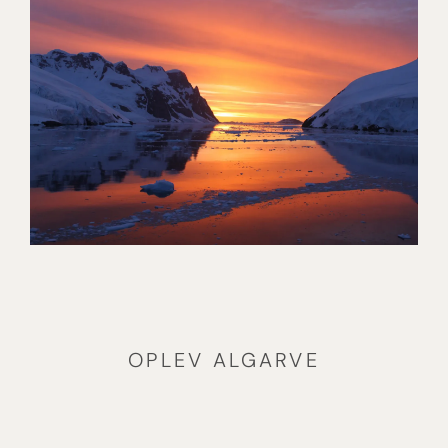
NÆTTER I PULSERENDE NEW
YORK
[ LÆS MERE ]
TIL VERDENS ENDE –
EKSPEDITION TIL ANTARKTIS
OG FALKLANDSØERNE
[ LÆS MERE ]
OPLEV ALGARVE