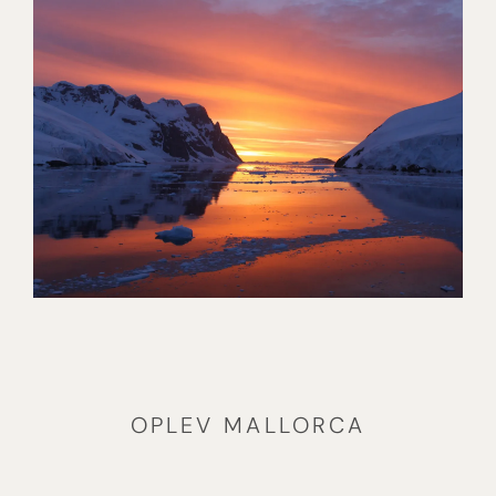
IKONISK SØREJSE OG TO
NÆTTER I PULSERENDE NEW
YORK
[ LÆS MERE ]
TIL VERDENS ENDE –
EKSPEDITION TIL ANTARKTIS
OG FALKLANDSØERNE
[ LÆS MERE ]
OPLEV MALLORCA