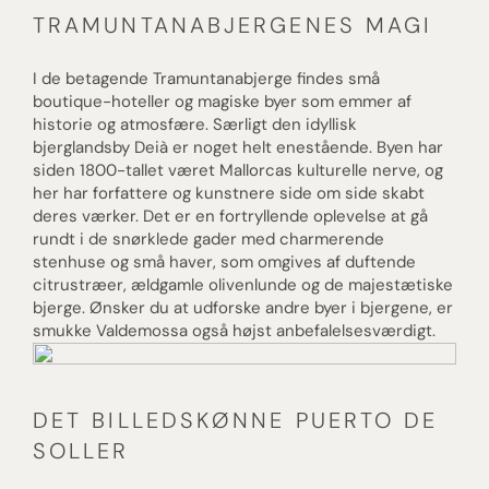
TRAMUNTANABJERGENES MAGI
I de betagende Tramuntanabjerge findes små
boutique-hoteller og magiske byer som emmer af
historie og atmosfære. Særligt den idyllisk
bjerglandsby Deià er noget helt enestående. Byen har
siden 1800-tallet været Mallorcas kulturelle nerve, og
her har forfattere og kunstnere side om side skabt
deres værker. Det er en fortryllende oplevelse at gå
rundt i de snørklede gader med charmerende
stenhuse og små haver, som omgives af duftende
citrustræer, ældgamle olivenlunde og de majestætiske
bjerge. Ønsker du at udforske andre byer i bjergene, er
smukke Valdemossa også højst anbefalelsesværdigt.
DET BILLEDSKØNNE PUERTO DE
SOLLER