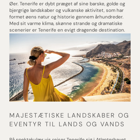
Øer. Tenerife er dybt præget af sine barske, golde og
bjergrige landskaber og vulkanske aktivitet, som har
formet øens natur og historie gennem århundreder.
Med sit varme klima, skønne strande og dramatiske
scenerier er Tenerife en evigt dragende destination.
MAJESTÆTISKE LANDSKABER OG
EVENTYR TIL LANDS OG VANDS
På spektakulær vis rejser Tenerife sig i Atlanterhavet,