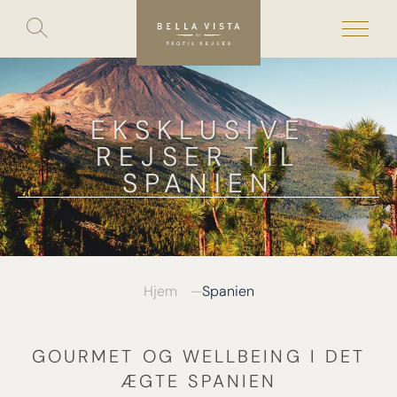
Toggle
search
Skip
to
content
EKSKLUSIVE
REJSER TIL
SPANIEN
Hjem
Spanien
GOURMET OG WELLBEING I DET
ÆGTE SPANIEN