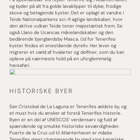
og byder på alt fra golde lavaklipper til dybe, frodige
skove og betagende kyster. Det er oplagt at vandre i
Teide Nationalparkens sci-fi agtige landskaber, hvor
den aktive vulkan Teide toner majestætisk frem. Se
også Llano de Ucancas månelandskaber og den
bedårende bjerglandsby Masca. Ud for Tenerifes
kyster findes et enestående dyreliv. Her lever og
migrerer et væld af hvalarter og delfiner, som du kan
opleve på nærmeste hold på en uforglemmelig
havsafari.
HISTORISKE BYER
San Cristobal de La Laguna er Tenerifes ældste by, og
et must hvis du ønsker at forstå Tenerifes historie.
Byen er en del af UNESCOS’ verdensarv og fuld af
spændende og smukke historiske seværdigheder.
Puerto de la Cruz ud til Atlanterhavet er måske
Tenerifes mest charmerende by med sine kanariske