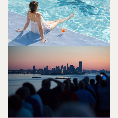
SOL, ØLIV OG TURKISBLÅ
HORISONTER
[ LÆS MERE ]