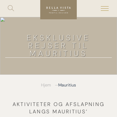
Toggle
search
Skip
to
content
EKSKLUSIVE
REJSER TIL
MAURITIUS
Hjem
Mauritius
AKTIVITETER OG AFSLAPNING
LANGS MAURITIUS’