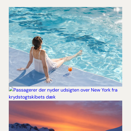
SOL, ØLIV OG TURKISBLÅ
HORISONTER
IKONISK SØREJSE OG TO
[ LÆS MERE ]
NÆTTER I PULSERENDE NEW
YORK
[ LÆS MERE ]