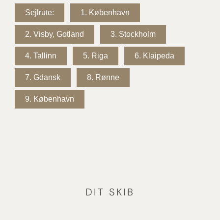
Sejlrute:
1.
København
2.
Visby, Gotland
3.
Stockholm
4.
Tallinn
5.
Riga
6.
Klaipeda
7.
Gdansk
8.
Rønne
9.
København
DIT SKIB