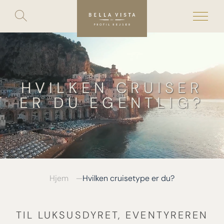
Toggle
search
Skip
to
content
HVILKEN CRUISER
ER DU EGENTLIG?
Hjem
Hvilken cruisetype er du?
TIL LUKSUSDYRET, EVENTYREREN