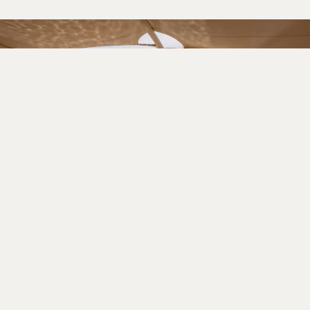
QUEEN VICTORIA
Queen Victoria er et af Cunards mest elegante
krydstogtskibe og kombinerer klassisk
oceanliner-stil med moderne bekvemmeligheder.