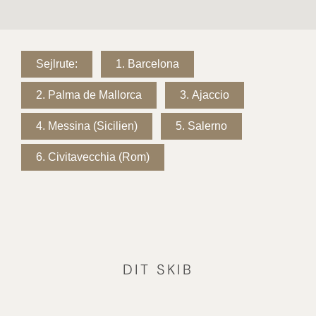
Sejlrute:
1.
Barcelona
2.
Palma de Mallorca
3.
Ajaccio
4.
Messina (Sicilien)
5.
Salerno
6.
Civitavecchia (Rom)
DIT SKIB