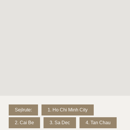
Sejlrute:
1.
Ho Chi Minh City
2.
Cai Be
3.
Sa Dec
4.
Tan Chau