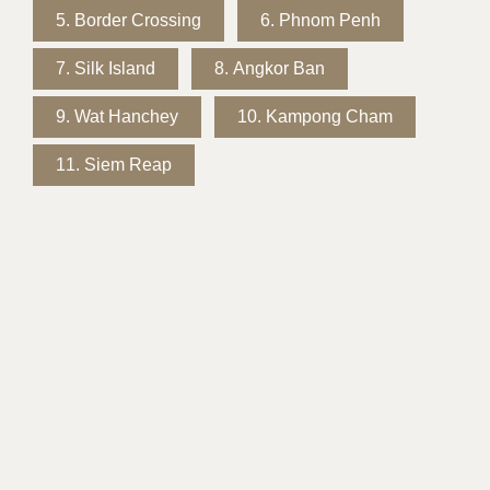
5.
Border Crossing
6.
Phnom Penh
7.
Silk Island
8.
Angkor Ban
9.
Wat Hanchey
10.
Kampong Cham
11.
Siem Reap
DIT SKIB