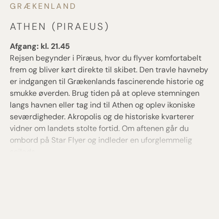
GRÆKENLAND
GRÆKENLAND
GRÆKENLAND
ATHEN (PIRAEUS)
SKIROS
ATHEN (PIRAEUS)
Afgang: kl. 21.45
Ankomst: kl. 12.00 / Afgang: kl. 19.00
Ankomst: kl. 07.00
Rejsen begynder i Piræus, hvor du flyver komfortabelt
Skiros er en af de mest autentiske græske øer og byder
Tidligt om morgenen lægger Star Flyer til i Piraeus, og
frem og bliver kørt direkte til skibet. Den travle havneby
på en helt særlig atmosfære. De hvidkalkede huse
rejsen når sin afslutning. Efter morgenmad ombord er
er indgangen til Grækenlands fascinerende historie og
breder sig op ad bjergsiden under den gamle borg.
det tid til afsked med skibet og besætningen. Der
smukke øverden. Brug tiden på at opleve stemningen
Oplev lokale håndværkstraditioner og hyggelige
venter transfer til lufthavnen, hvor hjemrejsen begynder
langs havnen eller tag ind til Athen og oplev ikoniske
tavernaer med udsigt over havet. Naturen er varieret
– med minder om sol, sejl og smukke dage på havet.
seværdigheder. Akropolis og de historiske kvarterer
med både grønne områder og dramatiske
vidner om landets stolte fortid. Om aftenen går du
kyststrækninger. Øen giver et spændende indblik i det
ombord på Star Flyer og indleder en uforglemmelig
traditionelle græske øliv.
sejlads.