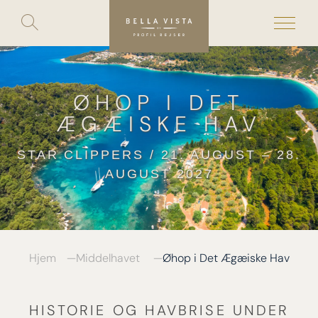
Toggle
search
Skip
to
content
ØHOP I DET
ÆGÆISKE HAV
STAR CLIPPERS / 21. AUGUST – 28.
AUGUST 2027
Hjem
Middelhavet
Øhop i Det Ægæiske Hav
HISTORIE OG HAVBRISE UNDER