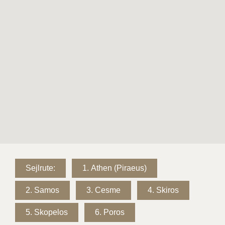
Sejlrute:
1.
Athen (Piraeus)
2.
Samos
3.
Cesme
4.
Skiros
5.
Skopelos
6.
Poros